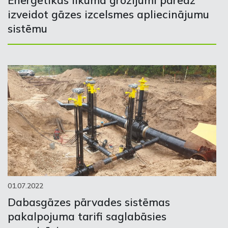
Enerģētikas likuma grozījumi paredz
izveidot gāzes izcelsmes apliecinājumu
sistēmu
01.07.2022
Dabasgāzes pārvades sistēmas
pakalpojuma tarifi saglabāsies