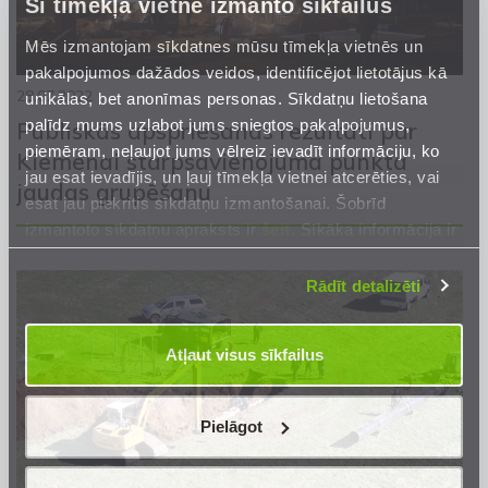
Šī tīmekļa vietne izmanto sīkfailus
Mēs izmantojam sīkdatnes mūsu tīmekļa vietnēs un
pakalpojumos dažādos veidos, identificējot lietotājus kā
28.07.2022
unikālas, bet anonīmas personas. Sīkdatņu lietošana
palīdz mums uzlabot jums sniegtos pakalpojumus,
Publiskās apspriešanas rezultāti par
piemēram, neļaujot jums vēlreiz ievadīt informāciju, ko
Kiemenai starpsavienojuma punkta
jau esat ievadījis, un ļauj tīmekļa vietnei atcerēties, vai
jaudas grupēšanu
esat jau piekritis sīkdatņu izmantošanai. Šobrīd
izmantoto sīkdatņu apraksts ir
šeit
. Sīkāka informācija ir
mūsu
Privātuma atrunā
.
Rādīt detalizēti
Atļaut visus sīkfailus
Pielāgot