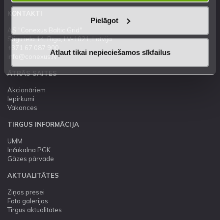
KONTAKTI
Pielāgot
AS "Conexus Baltic Grid"
Stigu iela 14, Rīga, LV-1021, Latvija
+371 67 087 900
Atļaut tikai nepieciešamos sīkfailus
info@conexus.lv
ĀTRĀS SAITES
Akcionāriem
Iepirkumi
Vakances
TIRGUS INFORMĀCIJA
UMM
Inčukalna PGK
Gāzes pārvade
AKTUALITĀTES
Ziņas presei
Foto galerijas
Tirgus aktualitātes