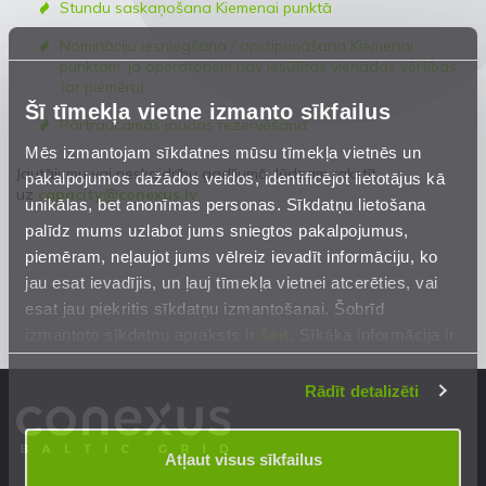
Stundu saskaņošana Kiemenai punktā
Nomināciju iesniegšana / apstiprināšana Kiemenai
punktam, ja operatoriem nav iesūtītas vienādas vērtības
(ar piemēru)
Šī tīmekļa vietne izmanto sīkfailus
Pārtraucamās jaudas rezervēšana
Mēs izmantojam sīkdatnes mūsu tīmekļa vietnēs un
Jautājumu vai neskaidrību gadījumā, lūdzam rakstīt
pakalpojumos dažādos veidos, identificējot lietotājus kā
uz
capacity@conexus.lv
unikālas, bet anonīmas personas. Sīkdatņu lietošana
palīdz mums uzlabot jums sniegtos pakalpojumus,
piemēram, neļaujot jums vēlreiz ievadīt informāciju, ko
jau esat ievadījis, un ļauj tīmekļa vietnei atcerēties, vai
esat jau piekritis sīkdatņu izmantošanai. Šobrīd
izmantoto sīkdatņu apraksts ir
šeit
. Sīkāka informācija ir
mūsu
Privātuma atrunā
.
Rādīt detalizēti
Atļaut visus sīkfailus