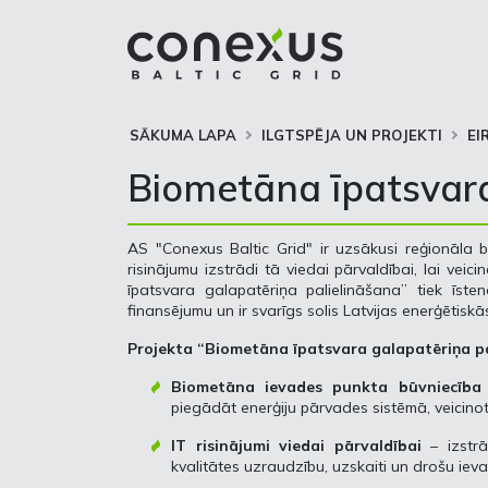
SĀKUMA LAPA
ILGTSPĒJA UN PROJEKTI
EI
Biometāna īpatsvara
AS "Conexus Baltic Grid" ir uzsākusi reģionāla b
risinājumu izstrādi tā viedai pārvaldībai, lai veicin
īpatsvara galapatēriņa palielināšana” tiek īs
finansējumu un ir svarīgs solis Latvijas enerģētiskā
Projekta “Biometāna īpatsvara galapatēriņa pa
Biometāna ievades punkta būvniecība
piegādāt enerģiju pārvades sistēmā, veicino
IT risinājumi viedai pārvaldībai
– izstrā
kvalitātes uzraudzību, uzskaiti un drošu iev