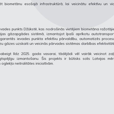
t biometānu esošajā infrastruktūrā, lai veicinātu efektīvu un vi
ievades punkts Džūkstē, kas nodrošinās vietējiem biometāna ražotāj
ijas gāzapgādes sistēmā, izmantojot īpaši aprīkotu autotransport
mi garantēs ievades punkta efektīvu pārvaldību, automatizēs proces
zu gāzes uzskaiti un veicinās pārvades sistēmas darbības efektivitāti
beigt līdz 2025. gada vasarai, tādējādi vēl vairāk veicinot zaļ
gtspējīgu izmantošanu. Šis projekts ir būtisks solis Latvijas mē
oglekļa neitralitātes iniciatīvām.