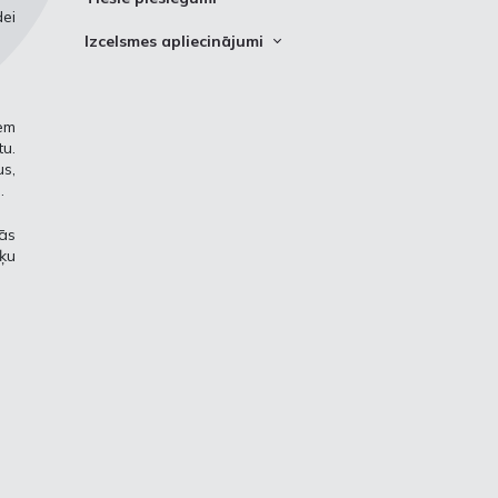
dei
Tiešie pieslēgumi
Izcelsmes apliecinājumi
Kā saņemt gāzes izcelsmes
apliecinājumus?
iem
Neatkarīgs akreditēts auditors
u.
Izcelsmes apliecinājumu reģistrs
us,
.
Izcelsmes apliecinājumu reģistra
izmantošanas maksa
ās
rķu
Statistika, imports un eksports
Regulējums un noderīgas saites
Kontaktinformācija