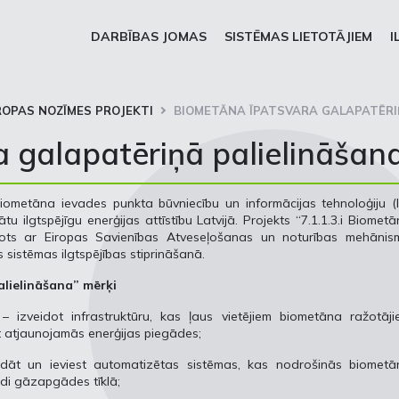
DARBĪBAS JOMAS
SISTĒMAS LIETOTĀJIEM
I
ROPAS NOZĪMES PROJEKTI
BIOMETĀNA ĪPATSVARA GALAPATĒRI
 galapatēriņā palielināšan
iometāna ievades punkta būvniecību un informācijas tehnoloģiju (
ātu ilgtspējīgu enerģijas attīstību Latvijā. Projekts “7.1.1.3.i Biomet
tenots ar Eiropas Savienības Atveseļošanas un noturības mehānis
s sistēmas ilgtspējības stiprināšanā.
lielināšana” mērķi
– izveidot infrastruktūru, kas ļaus vietējiem biometāna ražotāji
t atjaunojamās enerģijas piegādes;
dāt un ieviest automatizētas sistēmas, kas nodrošinās biometā
adi gāzapgādes tīklā;