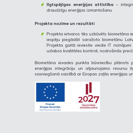
Ilgtspējīgas enerģijas attīstība
– integrē
draudzīgu enerģijas izmantošanu.
Projekta nozīme un rezultāti
Projekta ietvaros tiks uzbūvēts biometāna 
iespēju piegādāt saražoto biometānu Latv
Projekta gaitā ieviestie viedie IT risināju
uzlabos kvalitātes kontroli, nodrošinās precī
Biometāna ievades punkta būvniecību plānots pa
enerģijas integrāciju un atjaunojamo resursu il
sasniegšanā saistībā ar Eiropas zaļās enerģijas un 