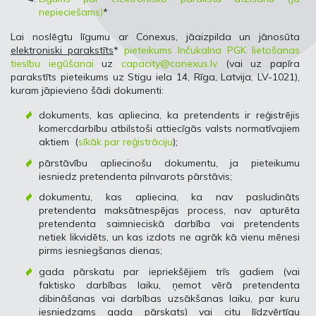
nepieciešams)
*
Lai noslēgtu līgumu ar Conexus, jāaizpilda un jānosūta
elektroniski parakstīts
*
pieteikums Inčukalna PGK lietošanas
tiesību iegūšanai
uz
capacity@conexus.lv
(vai uz papīra
parakstīts pieteikums uz Stigu iela 14, Rīga, Latvija, LV-1021),
kuram jāpievieno šādi dokumenti:
dokuments, kas apliecina, ka pretendents ir reģistrējis
komercdarbību atbilstoši attiecīgās valsts normatīvajiem
aktiem (
sīkāk par reģistrāciju
);
pārstāvību apliecinošu dokumentu, ja pieteikumu
iesniedz pretendenta pilnvarots pārstāvis;
dokumentu, kas apliecina, ka nav pasludināts
pretendenta maksātnespējas process, nav apturēta
pretendenta saimnieciskā darbība vai pretendents
netiek likvidēts, un kas izdots ne agrāk kā vienu mēnesi
pirms iesniegšanas dienas;
gada pārskatu par iepriekšējiem trīs gadiem (vai
faktisko darbības laiku, ņemot vērā pretendenta
dibināšanas vai darbības uzsākšanas laiku, par kuru
iesniedzams gada pārskats) vai citu līdzvērtīgu