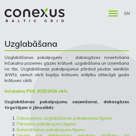
EN
Uzglabāšana
Uzglabāšanas pakalpojums - dabasgāzes novietošana
Inčukalna pazemes gāzes krātuvē, uzgabāšana un izņemšana
no tās. Uzglabāšanas pakalpojumus pārdod jaudas vienībās
(kWh), ņemot vērā kopējo krātuves ietilpību attiecīgā gada
krātuves ciklā.
Inčukalna PGK 2025/2026 cikls
Uzglabāšanas pakalpojumu saņemšanai, dabasgāzes
tirgotājam ir jānoslēdz:
Dabasgāzes uzglabāšanas pakalpojumu līgums
Pārvades pakalpojumu līgums
Balansēšanas pakalpojumu līgums
Līgums par elektronisko parakstu atzīšanu (ja