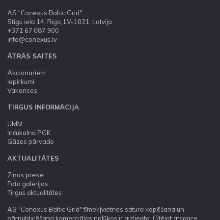
AS "Conexus Baltic Grid"
Stigu iela 14, Rīga, LV-1021, Latvija
+371 67 087 900
info@conexus.lv
ĀTRĀS SAITES
Akcionāriem
Iepirkumi
Vakances
TIRGUS INFORMĀCIJA
UMM
Inčukalna PGK
Gāzes pārvade
AKTUALITĀTES
Ziņas presei
Foto galerijas
Tirgus aktualitātes
AS "Conexus Baltic Grid" tīmekļvietnes satura kopēšana un
pārpublicēšana komerciālos nolūkos ir aizliegta. Citējot atsauce