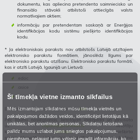
dokumentu, kas apliecina pretendenta saimniecisko un
finansiālo stāvokli atbilstoši attiecīgās valsts
normatīvajiem aktiem;
informāciju par pretendentam saskaņā ar Enerģijas
identifikācijas kodu sistēmu piešķirto identifikācijas
kodu.
* Ja elektroniskais paraksts nav atbilstošs Latvijā atzītajiem
elektronisko parakstu formātiem, jānoslēdz līgums par
elektronisko parakstu atzīšanu. Elektronisko parakstu formāti,
kas ir atzīti Latvijā, Igaunijā un Lietuvā:
.edoc
.asice
Šī tīmekļa vietne izmanto sīkfailus
.adoc
Mēs izmantojam sīkdatnes mūsu tīmekļa vietnēs un
Elektronisko parakstu var pārbaudīt
šeit
.
pakalpojumos dažādos veidos, identificējot lietotājus kā
Pēc līgumu noslēgšanas, lietotājam jāaizpilda un jānosūta
unikālas, bet anonīmas personas. Sīkdatņu lietošana
uz
capacity@conexus.lv
lietotāju
palīdz mums uzlabot jums sniegtos pakalpojumus,
kontaktinformācijas
veidlapa
, tad tiek piešķirta
pieeja Vienotās tirgus zonas platformai, kas nodrošina
piemēram, neļaujot jums vēlreiz ievadīt informāciju, ko