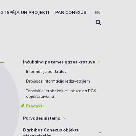
LGTSPĒJA UN PROJEKTI
PAR CONEXUS
EN
Inčukalna pazemes gāzes krātuve
Informācija par krātuvi
Drošības informācija iedzīvotājiem
Tehniskie ierobežojumi Inčukalna PGK
objektu tuvumā
Produkti
Pārvades sistēma
Gāzes pārvades sistēma
Darbības Conexus objektu
aizsargjoslās