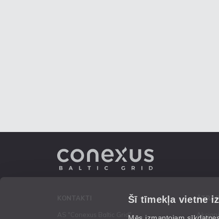
Šī tīmekļa vietne i
KONTAKTI
ĀTRĀS
AS "Conexus Baltic Grid"
Akcion
Mēs izmantojam sīkdatnes 