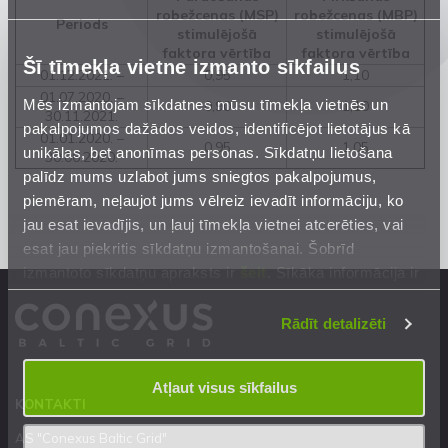
robežcenas (MSP)
robežcenas (MBP)
Periods
stimulējošā
stimulējošā
faktora vērtība
faktora vērtība
Šī tīmekļa vietne izmanto sīkfailus
01.12.2021. –
0,95
1,10
01.07.2020. –
Mēs izmantojam sīkdatnes mūsu tīmekļa vietnēs un
0,90
1,10
30.11.2021.
pakalpojumos dažādos veidos, identificējot lietotājus kā
01.01.2020. –
0,95
1,05
unikālas, bet anonīmas personas. Sīkdatņu lietošana
30.06.2020.
palīdz mums uzlabot jums sniegtos pakalpojumus,
piemēram, neļaujot jums vēlreiz ievadīt informāciju, ko
jau esat ievadījis, un ļauj tīmekļa vietnei atcerēties, vai
esat jau piekritis sīkdatņu izmantošanai. Šobrīd
izmantoto sīkdatņu apraksts ir
šeit
. Sīkāka informācija ir
mūsu
Privātuma atrunā
.
Rādīt detalizēti
Atļaut visus sīkfailus
KONTAKTI
AS "Conexus Baltic Grid"