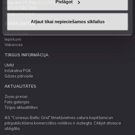
Pielāgot
Stigu iela 14, Rīga, LV-1021, Latvija
+371 67 087 900
info@conexus.lv
Atļaut tikai nepieciešamos sīkfailus
ĀTRĀS SAITES
Akcionāriem
Iepirkumi
Vakances
TIRGUS INFORMĀCIJA
UMM
Inčukalna PGK
Gāzes pārvade
AKTUALITĀTES
Ziņas presei
Foto galerijas
Tirgus aktualitātes
AS "Conexus Baltic Grid" tīmekļvietnes satura kopēšana un
pārpublicēšana komerciālos nolūkos ir aizliegta. Citējot atsauce
obligāta.