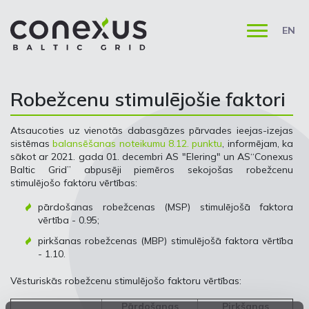
EN
Robežcenu stimulējošie faktori
Atsaucoties uz vienotās dabasgāzes pārvades ieejas-izejas
sistēmas
balansēšanas noteikumu 8.12. punktu
, informējam, ka
sākot ar 2021. gada 01. decembri AS "Elering" un AS“Conexus
Baltic Grid” abpusēji piemēros sekojošas robežcenu
stimulējošo faktoru vērtības:
pārdošanas robežcenas (MSP) stimulējošā faktora
vērtība - 0.95;
pirkšanas robežcenas (MBP) stimulējošā faktora vērtība
- 1.10.
Vēsturiskās robežcenu stimulējošo faktoru vērtības:
Pārdošanas
Pirkšanas