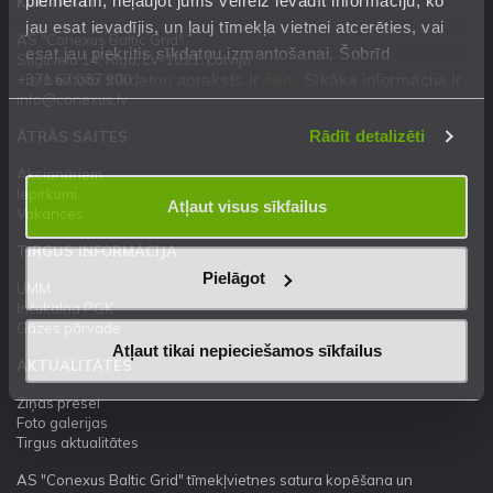
KONTAKTI
jau esat ievadījis, un ļauj tīmekļa vietnei atcerēties, vai
AS "Conexus Baltic Grid"
esat jau piekritis sīkdatņu izmantošanai. Šobrīd
Stigu iela 14, Rīga, LV-1021, Latvija
izmantoto sīkdatņu apraksts ir
šeit
. Sīkāka informācija ir
+371 67 087 900
info@conexus.lv
mūsu
Privātuma atrunā
.
Rādīt detalizēti
ĀTRĀS SAITES
Akcionāriem
Iepirkumi
Atļaut visus sīkfailus
Vakances
TIRGUS INFORMĀCIJA
Pielāgot
UMM
Inčukalna PGK
Gāzes pārvade
Atļaut tikai nepieciešamos sīkfailus
AKTUALITĀTES
Ziņas presei
Foto galerijas
Tirgus aktualitātes
AS "Conexus Baltic Grid" tīmekļvietnes satura kopēšana un