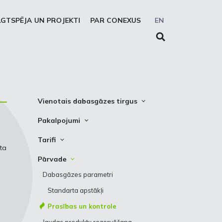
LGTSPĒJA UN PROJEKTI
PAR CONEXUS
EN
Vienotais dabasgāzes tirgus
Vienotās zonas platforma
Pakalpojumi
Sistēmas lietotāji
Pārvade
Tarifi
ta
Prezentācijas
Uzglabāšana
Pārvade
Pārvade
Solidaritātes uzglabāšanas
Uzglabāšana
Dabasgāzes parametri
pakalpojums
Standarta apstākļi
REMIT ziņošanas pakalpojums
Prasības un kontrole
EIC LIO