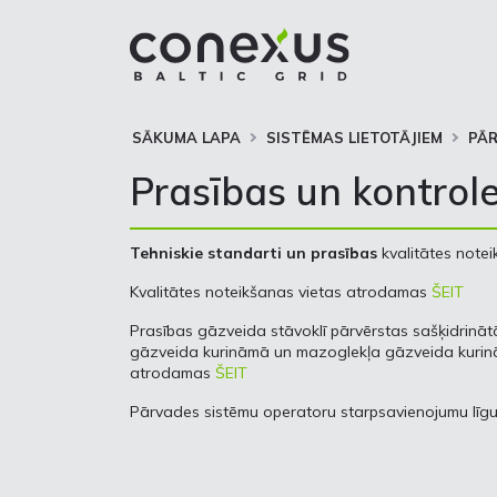
SĀKUMA LAPA
SISTĒMAS LIETOTĀJIEM
PĀ
Prasības un kontrol
Tehniskie standarti un prasības
kvalitātes notei
Kvalitātes noteikšanas vietas atrodamas
ŠEIT
Prasības gāzveida stāvoklī pārvērstas sašķidrinā
gāzveida kurināmā un mazoglekļa gāzveida kurin
atrodamas
ŠEIT
Pārvades sistēmu operatoru starpsavienojumu līg