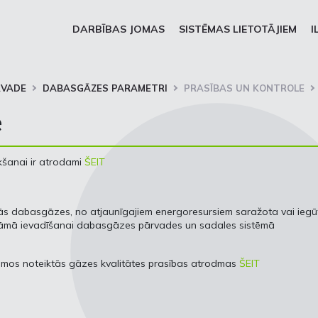
DARBĪBAS JOMAS
SISTĒMAS LIETOTĀJIEM
I
RVADE
DABASGĀZES PARAMETRI
PRASĪBAS UN KONTROLE
e
kšanai ir atrodami
ŠEIT
tās dabasgāzes, no atjaunīgajiem energoresursiem saražota vai iegū
āmā ievadīšanai dabasgāzes pārvades un sadales sistēmā
umos noteiktās gāzes kvalitātes prasības atrodmas
ŠEIT