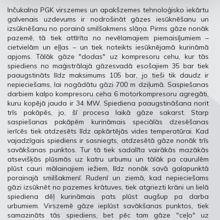
Inčukalna PGK virszemes un apakšzemes tehnoloģisko iekārtu
galvenais uzdevums ir nodrošināt gāzes iesūknēšanu un
izsūknēšanu no porainā smilšakmens slāņa. Pirms gāze nonāk
pazemē, tā tiek attīrīta no nevēlamajiem piemaisījumiem –
cietvielām un eļļas – un tiek noteikts iesūknējamā kurināmā
apjoms. Tālāk gāze "dodas" uz kompresoru cehu, kur tās
spiediens no maģistrālajā gāzesvadā esošajiem 35 bar tiek
paaugstināts līdz maksimums 105 bar, jo tieši tik daudz ir
nepieciešams, lai nogādātu gāzi 700 m dziļumā. Saspiešanas
darbiem kalpo kompresoru ceha 6 motorkompresoru agregāti,
kuru kopējā jauda ir 34 MW. Spiediena paaugstināšana norit
trīs pakāpēs, jo, šī procesa laikā gāze sakarst. Starp
saspiešanas pakāpēm kurināmais speciālās dzesēšanas
ierīcēs tiek atdzesēts līdz apkārtējās vides temperatūrai. Kad
vajadzīgais spiediens ir sasniegts, atdzesētā gāze nonāk trīs
savākšanas punktos. Tur tā tiek sadalīta vairākās mazākās
atsevišķās plūsmās uz katru urbumu un tālāk pa caurulēm
plūst cauri mālainajiem iežiem, līdz nonāk savā galapunktā
porainajā smilšakmenī. Rudenī un ziemā, kad nepieciešams
gāzi izsūknēt no pazemes krātuves, tiek atgriezti krāni un lielā
spiediena dēļ kurināmais pats plūst augšup pa darba
urbumiem. Virszemē gāze ieplūst savākšanas punktos, tiek
samazināts tās spiediens, bet pēc tam gāze "ceļo" uz