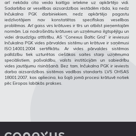
arī nekāda cita veida kaitīga ietekme uz apkārtējo vidi.
Sadarbība ar veselības aizsardzības iestādēm rāda, ka nedz
Inčukalna PGK darbiniekiem, nedz apkārtējo pagastu
iedzīvotājiem nav konstatētas specifiskas veselības
problēmas. Arī gaiss virs krātuves ir tīrs un atbilst pieņemtajām
normām. Lai nodrošinātu krātuves un uzņēmuma ilgtspējīgu un
videi draudzīgu attīstību, AS “Conexus Baltic Grid” ir ieviesusi
Inčukalna PGK vides pārvaldes sistēmu un krātuve ir saņēmusi
ISO:14001:2004 sertifikātu. Ar vides pārvaldes sistēmas
palīdzību tiek uzturētas ciešākas saites starp uzņēmuma
speciālistiem, pašvaldību, valsts institūcijām un sabiedrību
vides jautājumu risināšanā. Bez tam, Inčukalna PGK ir ieviests
darba aizsardzības sistēmas vadības standarts LVS OHSAS
18001:2007, kas apliecina, ka šajā jomā procesi krātuvē notiek
pēc Eiropas labākās prakses.