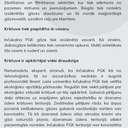
žāvēšanas un filtrēšanas iekārtām, kur tiek atbrīvota no
pazemes mitruma un piemaisījumiem. Beigās tiek noteikts
izsūknētās gāzes daudzums un tā nonāk maģistrālajā
gāzesvadā, uzsākot ceļu pie klientiem.
Krātuve tiek piepildīta ik vasaru
Inčukalna PGK gāze tiek iesūknēta vasarā. Kā zināms,
dabasgāze lielākoties tiek izmantota apkurei, tādēļ vislielākais
tās noiets ir rudenī un ziemā.
Krātuve ir apkārtējai videi draudzīga
Rietumvalstu eksperti atzinuši, ka Inčukalna PGK kā no
tehnoloģiskā, tā no aizsardzības viedokļa ir augstā
profesionālā līmenī. Liela uzmanība Inčukalna PGK tiek veltīta
ekoloģisko apstākļu pārbaudei. Regulāri tiek veikti pētījumi par
ekoloģisko stāvokli krātuvē un tās apkārtnē. Galvenā pētījumu
daļa attiecas uz iespējamo gāzes mijiedarbību ar dzeramo
ūdeni krātuves teritorijā. Zinātniskie pētījumi rāda, ka ārpus
porainā smilšakmens gāzes galvenā sastāvdaļa metāns nav
konstatēts. Tā kā dzeramā ūdens slāņi atrodas krietni virs
gāzi saturošā plasta, dzeramais ūdens teritorijā atbilst
pieņemtajām normām. Inčukalna PGK teritorijā nav konstatēta