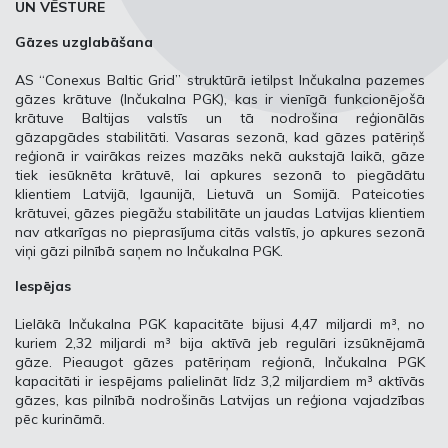
UN VĒSTURE
Gāzes uzglabāšana
AS “Conexus Baltic Grid” struktūrā ietilpst Inčukalna pazemes
gāzes krātuve (Inčukalna PGK), kas ir vienīgā funkcionējošā
krātuve Baltijas valstīs un tā nodrošina reģionālās
gāzapgādes stabilitāti. Vasaras sezonā, kad gāzes patēriņš
reģionā ir vairākas reizes mazāks nekā aukstajā laikā, gāze
tiek iesūknēta krātuvē, lai apkures sezonā to piegādātu
klientiem Latvijā, Igaunijā, Lietuvā un Somijā. Pateicoties
krātuvei, gāzes piegāžu stabilitāte un jaudas Latvijas klientiem
nav atkarīgas no pieprasījuma citās valstīs, jo apkures sezonā
viņi gāzi pilnībā saņem no Inčukalna PGK.
Iespējas
Lielākā Inčukalna PGK kapacitāte bijusi 4,47 miljardi m³, no
kuriem 2,32 miljardi m³ bija aktīvā jeb regulāri izsūknējamā
gāze. Pieaugot gāzes patēriņam reģionā, Inčukalna PGK
kapacitāti ir iespējams palielināt līdz 3,2 miljardiem m³ aktīvās
gāzes, kas pilnībā nodrošinās Latvijas un reģiona vajadzības
pēc kurināmā.