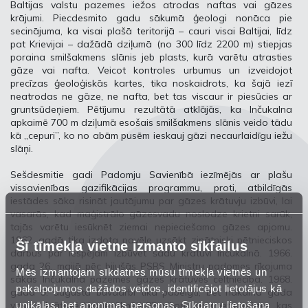
Baltijas valstu pazemes iežos atrodas naftas vai gāzes
krājumi. Piecdesmito gadu sākumā ģeologi nonāca pie
secinājuma, ka visai plašā teritorijā – cauri visai Baltijai, līdz
pat Krievijai – dažādā dziļumā (no 300 līdz 2200 m) stiepjas
poraina smilšakmens slānis jeb plasts, kurā varētu atrasties
gāze vai nafta. Veicot kontroles urbumus un izveidojot
precīzas ģeoloģiskās kartes, tika noskaidrots, ka šajā iezī
neatrodas ne gāze, ne nafta, bet tas viscaur ir piesūcies ar
gruntsūdeņiem. Pētījumu rezultātā atklājās, ka Inčukalna
apkaimē 700 m dziļumā esošais smilšakmens slānis veido tādu
kā „cepuri”, ko no abām pusēm ieskauj gāzi necaurlaidīgu iežu
slāņi.
Sešdesmitie gadi Padomju Savienībā iezīmējās ar plašu
vissavienības gazifikācijas programmu, proti, atbildīgās
iestādes sāka risināt jautājumu par gāzes krātuvju izbūvi, lai
vasarās, kad maģistrālo gāzesvadu noslodze krietni sarūk,
tajās varētu iesūknēt ziemai nepieciešamo gāzes apjomu.
1962. gadā tika izdota pavēle uzsākt zinātniski pētnieciskos
Šī tīmekļa vietne izmanto sīkfailus
darbus par iespējām izbūvēt šādu krātuvi Inčukalnā. 1966.
gada 26. maijā pēc bijušās PSRS Ministru padomes rīkojuma
Mēs izmantojam sīkdatnes mūsu tīmekļa vietnēs un
sākās Inčukalna pazemes gāzes krātuves celtniecība. 1968.
pakalpojumos dažādos veidos, identificējot lietotājus kā
gada 9. augustā būvdarbi tika pabeigti, bet nākamā gada
unikālas, bet anonīmas personas. Sīkdatņu lietošana
vasarā krātuvē tika iesūknēti 92 miljoni kubikmetru gāzes, kas