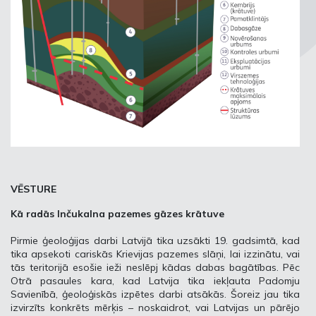
VĒSTURE
Kā radās Inčukalna pazemes gāzes krātuve
Pirmie ģeoloģijas darbi Latvijā tika uzsākti 19. gadsimtā, kad
tika apsekoti cariskās Krievijas pazemes slāņi, lai izzinātu, vai
tās teritorijā esošie ieži neslēpj kādas dabas bagātības. Pēc
Otrā pasaules kara, kad Latvija tika iekļauta Padomju
Savienībā, ģeoloģiskās izpētes darbi atsākās. Šoreiz jau tika
izvirzīts konkrēts mērķis – noskaidrot, vai Latvijas un pārējo