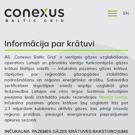
EN
Informācija par krātuvi
AS „Conexus Baltic Grid” ir vienīgais gāzes uzglabāšanas
operators Latvijā un pārvalda vienīgo funkcionējošo gāzes
krātuvi Baltijas valstīs — Inčukalna pazemes gāzes krātuvi,
rūpējoties par reģionālās gāzapgādes stabilitātes
nodrošināšanu un reģiona enerģētisko drošību. Sabiedrība
sertificētiem tirgotājiem sniedz iespēju uzglabāt gāzi
tirdzniecībai Latvijas vai citos tirgos. Sistēmas lietotājiem
pieejama īpaši izstrādāta jaudu rezervācijas
tīmekļa vietne
.
Inčukalna pazemes gāzes krātuve ļauj uzglabāt līdz pat
2,3 miljardiem kubikmetru aktīvās gāzes, kas pilnīgi nosedz
reģiona prasības, pieaugot energoresursa pieprasījumam
apkures sezonā.
INČUKALNA PAZEMES GĀZES KRĀTUVES RAKSTUROJUMS