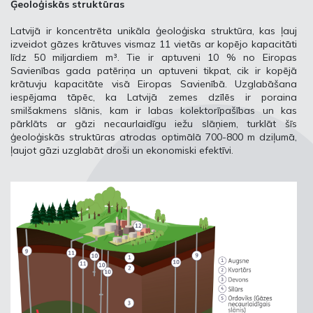
Ģeoloģiskās struktūras
Latvijā ir koncentrēta unikāla ģeoloģiska struktūra, kas ļauj
izveidot gāzes krātuves vismaz 11 vietās ar kopējo kapacitāti
līdz 50 miljardiem m³. Tie ir aptuveni 10 % no Eiropas
Savienības gada patēriņa un aptuveni tikpat, cik ir kopējā
krātuvju kapacitāte visā Eiropas Savienībā. Uzglabāšana
iespējama tāpēc, ka Latvijā zemes dzīlēs ir poraina
smilšakmens slānis, kam ir labas kolektorīpašības un kas
pārklāts ar gāzi necaurlaidīgu iežu slāņiem, turklāt šīs
ģeoloģiskās struktūras atrodas optimālā 700-800 m dziļumā,
ļaujot gāzi uzglabāt droši un ekonomiski efektīvi.