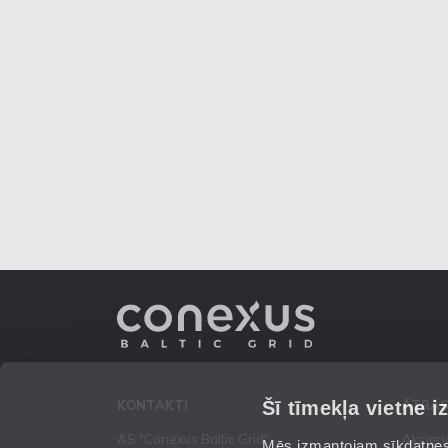
Šī tīmekļa vietne i
KONTAKTI
ĀTRĀS
AS "Conexus Baltic Grid"
Akcion
Mēs izmantojam sīkdatnes 