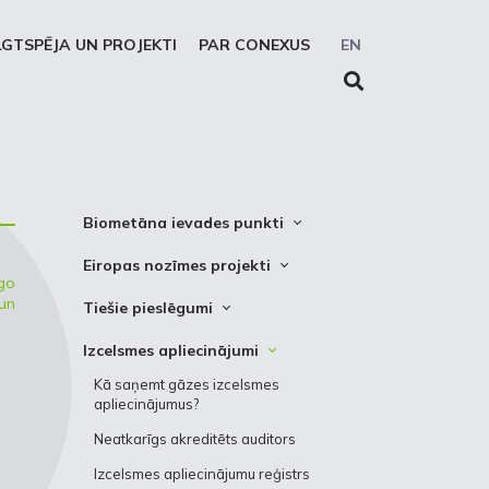
LGTSPĒJA UN PROJEKTI
PAR CONEXUS
EN
Biometāna ievades punkti
Biometāna ievades punkta lietošanas
Eiropas nozīmes projekti
kārtība
īgo
Latvijas un Lietuvas starpsavienojuma
un
Tiešie pieslēgumi
uzlabošana
Tiešie pieslēgumi
Izcelsmes apliecinājumi
Inčukalna PGK darbības uzlabošana
Kā saņemt gāzes izcelsmes
Ziemeļu Baltijas ūdeņraža koridors
apliecinājumus?
Biometāna īpatsvara galapatēriņā
Neatkarīgs akreditēts auditors
palielināšana
Izcelsmes apliecinājumu reģistrs