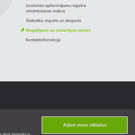
Izcelsmes apliecinājumu reģistra
izmantošanas maksa
Statistika, imports un eksports
Regulējums un noderīgas saites
Kontaktinformācija
Atļaut visus sīkfailus
ējot lietotājus