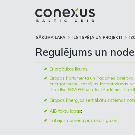
SĀKUMA LAPA
ILGTSPĒJA UN PROJEKTI
IZ
Regulējums un noder
Enerģētikas likums
;
Eiropas Parlamenta un Padomes direktīva (
energoresursu enerģijas izmantošanas ve
Direktīvu 98/70/EK un atceļ Padomes Direkt
Eiropas Enerģijas sertifikātu sistēmas no
AIB faktu lapas
;
Latvijas domēna protokols gāzei
.