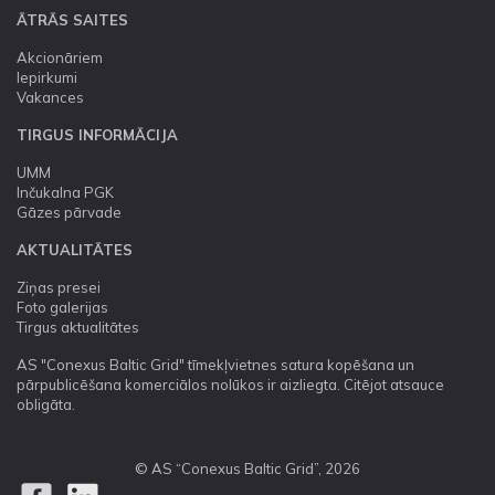
ĀTRĀS SAITES
Akcionāriem
Iepirkumi
Vakances
TIRGUS INFORMĀCIJA
UMM
Inčukalna PGK
Gāzes pārvade
AKTUALITĀTES
Ziņas presei
Foto galerijas
Tirgus aktualitātes
AS "Conexus Baltic Grid" tīmekļvietnes satura kopēšana un
pārpublicēšana komerciālos nolūkos ir aizliegta. Citējot atsauce
obligāta.
© AS “Conexus Baltic Grid”, 2026