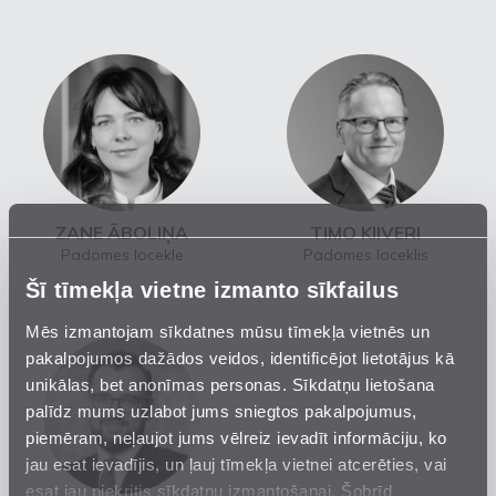
ZANE ĀBOLIŅA
TIMO KIIVERI
Padomes locekle
Padomes loceklis
Šī tīmekļa vietne izmanto sīkfailus
Mēs izmantojam sīkdatnes mūsu tīmekļa vietnēs un
pakalpojumos dažādos veidos, identificējot lietotājus kā
unikālas, bet anonīmas personas. Sīkdatņu lietošana
palīdz mums uzlabot jums sniegtos pakalpojumus,
piemēram, neļaujot jums vēlreiz ievadīt informāciju, ko
jau esat ievadījis, un ļauj tīmekļa vietnei atcerēties, vai
esat jau piekritis sīkdatņu izmantošanai. Šobrīd