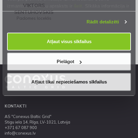
VIKTORS
izmantoto sīkdatņu apraksts ir
šeit
. Sīkāka informācija ir
SENTUHOVSKIS
mūsu
Privātuma atrunā
.
Padomes loceklis
Rādīt detalizēti
Atļaut visus sīkfailus
Pielāgot
Atļaut tikai nepieciešamos sīkfailus
KONTAKTI
AS "Conexus Baltic Grid"
Stigu iela 14, Rīga, LV-1021, Latvija
+371 67 087 900
info@conexus.lv