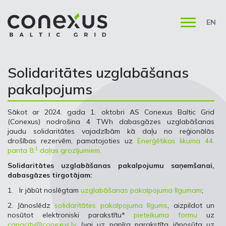
EN
Solidaritātes uzglabāšanas
pakalpojums
Sākot ar 2024. gada 1. oktobri AS Conexus Baltic Grid
(Conexus) nodrošina 4 TWh dabasgāzes uzglabāšanas
jaudu solidaritātes vajadzībām kā daļu no reģionālās
drošības rezervēm, pamatojoties uz
Enerģētikas likuma 44.
1
panta 8.
daļas grozījumiem.
Solidaritātes uzglabāšanas pakalpojumu saņemšanai,
dabasgāzes tirgotājam:
1. Ir jābūt noslēgtam
uzglabāšanas pakalpojuma līgumam
;
2. Jānoslēdz
solidaritātes pakalpojuma līgums
, aizpildot un
nosūtot elektroniski parakstītu*
pieteikuma formu
uz
capacity@conexus.lv
(vai uz papīra parakstīta jānosūta uz