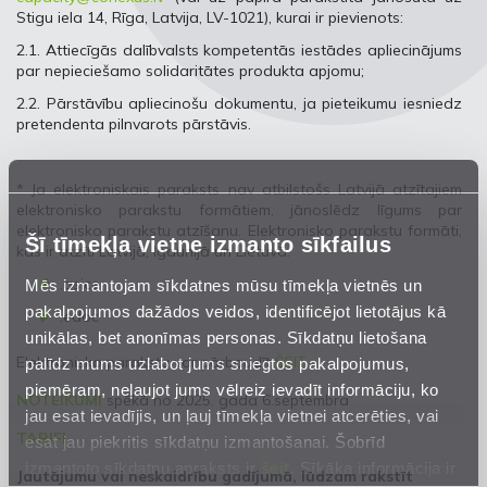
Stigu iela 14, Rīga, Latvija, LV-1021), kurai ir pievienots:
2.1. Attiecīgās dalībvalsts kompetentās iestādes apliecinājums
par nepieciešamo solidaritātes produkta apjomu;
2.2. Pārstāvību apliecinošu dokumentu, ja pieteikumu iesniedz
pretendenta pilnvarots pārstāvis.
* Ja elektroniskais paraksts nav atbilstošs Latvijā atzītajiem
elektronisko parakstu formātiem, jānoslēdz līgums par
elektronisko parakstu atzīšanu. Elektronisko parakstu formāti,
Šī tīmekļa vietne izmanto sīkfailus
kas ir atzīti Latvijā, Igaunijā un Lietuvā
:
Mēs izmantojam sīkdatnes mūsu tīmekļa vietnēs un
.asice
pakalpojumos dažādos veidos, identificējot lietotājus kā
.edoc
unikālas, bet anonīmas personas. Sīkdatņu lietošana
.
Elektronisko parakstu var pārbaudīt
palīdz mums uzlabot jums sniegtos pakalpojumus,
ŠEIT
piemēram, neļaujot jums vēlreiz ievadīt informāciju, ko
NOTEIKUMI
spēkā no 2025. gada 6.septembra
jau esat ievadījis, un ļauj tīmekļa vietnei atcerēties, vai
TARIFI
esat jau piekritis sīkdatņu izmantošanai. Šobrīd
izmantoto sīkdatņu apraksts ir
šeit
. Sīkāka informācija ir
Jautājumu vai neskaidrību gadījumā, lūdzam rakstīt