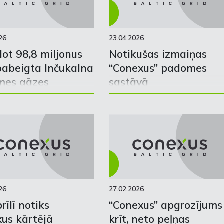
26
23.04.2026
dot 98,8 miljonus
Notikušas izmaiņas
 pabeigta Inčukalna
“Conexus” padomes
mes gāzes
sastāvā
ves modernizācija
26
27.02.2026
rīlī notiks
“Conexus” apgrozījums
us kārtējā
krīt, neto peļņas