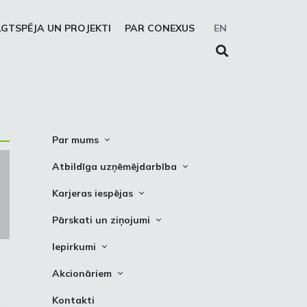
LGTSPĒJA UN PROJEKTI
PAR CONEXUS
EN
Par mums
Conexus vizītkarte
Atbildīga uzņēmējdarbība
Misija. Vīzija. Vērtības
Cel trauksmi
Karjeras iespējas
Vidēja termiņa stratēģija
Privātuma atruna
Vakances
Pārskati un ziņojumi
Akcionāru struktūra
Sīkdatņu deklarēšana
Kādēļ izvēlēties strādāt Conexus
Attīstības plāni
Iepirkumi
Struktūra
Prakses iespējas
Finanšu pārskati
Iepirkumi
Padome
Akcionāriem
PSO ziņojumi
Izsoles
Valde
Informācija
Kontakti