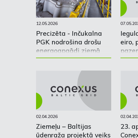
12.05.2026
07.05.20
Precizēta - Inčukalna
Iegul
PGK nodrošina drošu
eiro,
energoapgādi ziemā
paze
krātu
02.04.2026
02.04.20
Ziemeļu – Baltijas
23. ap
ūdeņraža projektā veiks
Conex