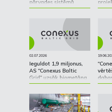
pārvades sistēmā
proje
ievadīti gandrīz
sākot
2 miljoni
apspr
normālkubikmetru
biometāna
02.07.2026
19.06.20
Ieguldot 1,9 miljonus,
“Cone
AS “Conexus Baltic
vērtē
Grid” uzsāk biometāna
daba
ievades punkta
tarif
“Rēzekne” būvniecību
minim
rēķin