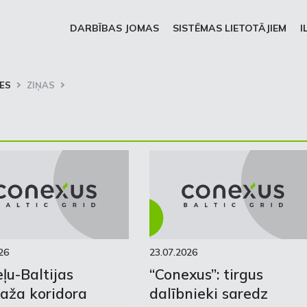
DARBĪBAS JOMAS
SISTĒMAS LIETOTĀJIEM
I
ES
ZIŅAS
26
23.07.2026
ļu-Baltijas
“Conexus”: tirgus
aža koridora
dalībnieki saredz