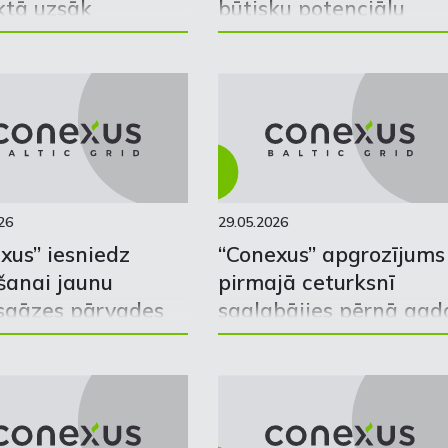
ktā uzsāk
būtisku potenciālu
nējo sabiedrisko
Ziemeļu-Baltijas
iešanu
ūdeņraža koridora
attīstībā
26
29.05.2026
xus” iesniedz
“Conexus” apgrozījums
šanai jaunu
pirmajā ceturksnī
sgāzes pārvades
saglabājies pērnā gad
u projektu ar
līmenī
ālu ietekmi uz
iem