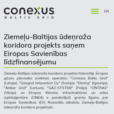
EN
Ziemeļu-Baltijas ūdeņraža
koridora projekts saņem
Eiropas Savienības
līdzfinansējumu
Ziemeļu-Baltijas ūdeņraža koridora projekta īstenotāji, Eiropas
gāzes pārvades sistēmas operatori "Conexus Baltic Grid"
(Latvija), "Gasgrid Vetyverkot Oy" (Somija), "Elering" (Igaunija),
"Amber Grid" (Lietuva), "GAZ-SYSTEM" (Polija), "ONTRAS"
(Vācija) un Eiropas Klimata, infrastruktūras un vides
izpildaģentūra (CINEA) ir parakstījuši granta līgumu par
Eiropas Savienības (ES) finansiālu atbalstu Ziemeļu-Baltijas
ūdeņraža koridora projektam.