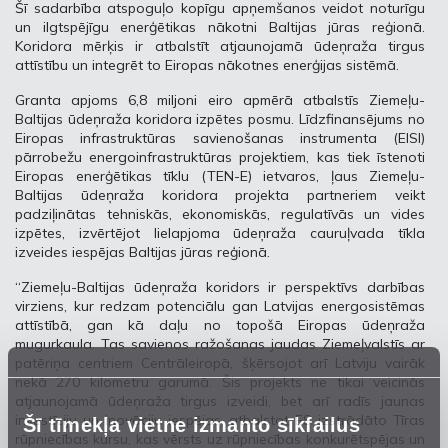
Šī sadarbība atspoguļo kopīgu apņemšanos veidot noturīgu
un ilgtspējīgu enerģētikas nākotni Baltijas jūras reģionā.
Koridora mērķis ir atbalstīt atjaunojamā ūdeņraža tirgus
attīstību un integrēt to Eiropas nākotnes enerģijas sistēmā.
Granta apjoms 6,8 miljoni eiro apmērā atbalstīs Ziemeļu-
Baltijas ūdeņraža koridora izpētes posmu. Līdzfinansējums no
Eiropas infrastruktūras savienošanas instrumenta (EISI)
pārrobežu energoinfrastruktūras projektiem, kas tiek īstenoti
Eiropas enerģētikas tīklu (TEN-E) ietvaros, ļaus Ziemeļu-
Baltijas ūdeņraža koridora projekta partneriem veikt
padziļinātas tehniskās, ekonomiskās, regulatīvās un vides
izpētes, izvērtējot lielapjoma ūdeņraža cauruļvada tīkla
izveides iespējas Baltijas jūras reģionā.
“Ziemeļu-Baltijas ūdeņraža koridors ir perspektīvs darbības
virziens, kur redzam potenciālu gan Latvijas energosistēmas
attīstībā, gan kā daļu no topošā Eiropas ūdeņraža
mugurkaula. Tas savienos ražošanas jaudas Ziemeļvalstīs ar
patēriņa centriem Centrāleiropā, šķērsojot arī Latviju vairāk
nekā 270 kilometru garumā. Šis projekts ne tikai veicinās
atjaunojamā ūdeņraža tirgus izveidi, bet arī radīs jaunas
investīciju un inovāciju iespējas, atbalstot ES izstrādāto Tīras
Šī tīmekļa vietne izmanto sīkfailus
rūpniecības kursu, kas vērsts uz rūpniecības konkurētspējas un