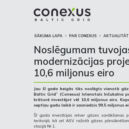
SĀKUMA LAPA
PAR CONEXUS
AKTUALITĀT
Noslēgumam tuvojas
modernizācijas proje
10,6 miljonus eiro
Jau šī gada beigās tiks noslēgts vienotā g
Baltic Grid” (Conexus) īstenotais Inčukalna 
krātuvē investējot vēl 10,6 miljonus eiro. Ko
septiņu gadu laikā ir sasniedzis 99,5 miljonus ei
Šī gada investīcijas ietver gāzes savākšanas 
teritorijā, kā arī ASV ražotā gāzes pārsūknēš
stacijā Nr.1.