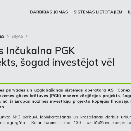
DARBĪBAS JOMAS
SISTĒMAS LIETOTĀJIEM
I
ES
ZIŅAS
 Inčukalna PGK
kts, šogad investējot vēl
āzes pārvades un uzglabāšanas sistēmas operatora AS “Conex
pazemes gāzes krātuves (PGK) modernizācijācijas projekts, šog
pumā šī Eiropas nozīmes investīciju projekta kopējais finansēju
ro.
punkta Nr.3 pārbūvi, labiekārtošanas un krāsošanas darbus urbu
anas agregāta - Solar Turbines Titan 130 – uzstādīšanu kompreso