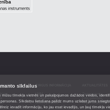
zmanto sīkfailus
 SAITES
TIRGUS INFORMĀCIJA
AKTUALITĀTES
āriem
UMM
Ziņas presei
mūsu tīmekļa vietnēs un pakalpojumos dažādos veidos, identific
mi
Inčukalna PGK
Foto galerijas
 personas. Sīkdatņu lietošana palīdz mums uzlabot jums sniegt
es
Gāzes pārvade
Tirgus aktualitātes
reiz ievadīt informāciju, ko jau esat ievadījis, un ļauj tīmekļa vie