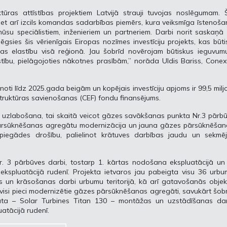
tūras attīstības projektiem Latvijā strauji tuvojas noslēgumam. 
ms, bet arī izcils komandas sadarbības piemērs, kura veiksmīga īstenoš
su speciālistiem, inženieriem un partneriem. Darbi norit saskaņā
gsies šis vērienīgais Eiropas nozīmes investīciju projekts, kas būti
s elastību visā reģionā. Jau šobrīd novērojam būtiskus ieguvumu
stību, pielāgojoties nākotnes prasībām,” norāda Uldis Bariss, Cone
ti līdz 2025.gada beigām un kopējais investīciju apjoms ir 99,5 milj
astruktūras savienošanas (CEF) fondu finansējums.
as uzlabošana, tai skaitā veicot gāzes savākšanas punkta Nr.3 pārbū
pārsūknēšanas agregātu modernizācija un jauna gāzes pārsūknēšan
iegādes drošību, palielinot krātuves darbības jaudu un sekmēj
. 3 pārbūves darbi, tostarp 1. kārtas nodošana ekspluatācijā un 
ekspluatācijā rudenī. Projekta ietvaros jau pabeigta visu 36 urb
as un krāsošanas darbi urbumu teritorijā, kā arī gatavošanās obje
 visi pieci modernizētie gāzes pārsūknēšanas agregāti, savukārt šob
ta – Solar Turbines Titan 130 – montāžas un uzstādīšanas dar
atācijā rudenī.