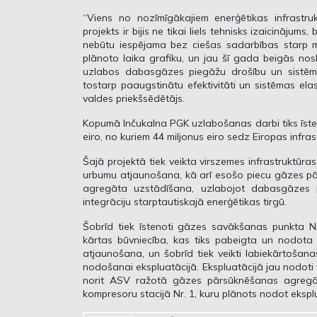
“Viens no nozīmīgākajiem enerģētikas infrastruk
projekts ir bijis ne tikai liels tehnisks izaicināju
nebūtu iespējama bez ciešas sadarbības starp mū
plānoto laika grafiku, un jau šī gada beigās noslē
uzlabos dabasgāzes piegāžu drošību un sistēma
tostarp paaugstinātu efektivitāti un sistēmas ela
valdes priekšsēdētājs.
Kopumā Inčukalna PGK uzlabošanas darbi tiks īsteno
eiro, no kuriem 44 miljonus eiro sedz Eiropas infr
Šajā projektā tiek veikta virszemes infrastruktūr
urbumu atjaunošana, kā arī esošo piecu gāzes 
agregāta uzstādīšana, uzlabojot dabasgāzes p
integrāciju starptautiskajā enerģētikas tirgū.
Šobrīd tiek īstenoti gāzes savākšanas punkta Nr
kārtas būvniecība, kas tiks pabeigta un nodota 
atjaunošana, un šobrīd tiek veikti labiekārtošan
nodošanai ekspluatācijā. Ekspluatācijā jau nodoti
norit ASV ražotā gāzes pārsūknēšanas agregā
kompresoru stacijā Nr. 1, kuru plānots nodot eksplu