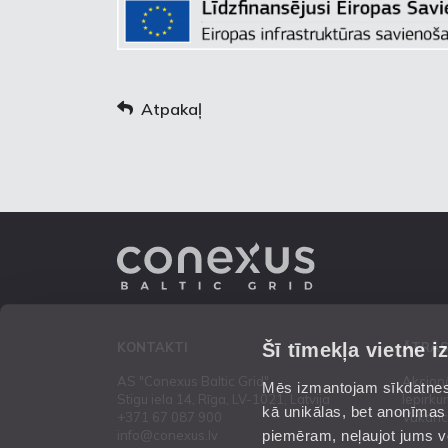
Atpakaļ
Šī tīmekļa vietne i
KONTAKTI
ĀTRĀS
AS "Conexus Baltic Grid"
Akcion
Mēs izmantojam sīkdatnes 
Stigu iela 14, Rīga, LV-1021, Latvija
Iepirku
kā unikālas, bet anonīmas
+371 67 087 900
Vakanc
piemēram, neļaujot jums vēl
info@conexus.lv