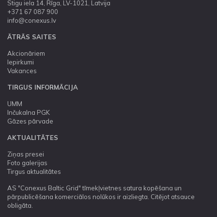
Stigu iela 14, Rīga, LV-1021, Latvija
+371 67 087 900
info@conexus.lv
ĀTRĀS SAITES
Akcionāriem
Iepirkumi
Vakances
TIRGUS INFORMĀCIJA
UMM
Inčukalna PGK
Gāzes pārvade
AKTUALITĀTES
Ziņas presei
Foto galerijas
Tirgus aktualitātes
AS "Conexus Baltic Grid" tīmekļvietnes satura kopēšana un
pārpublicēšana komerciālos nolūkos ir aizliegta. Citējot atsauce
obligāta.