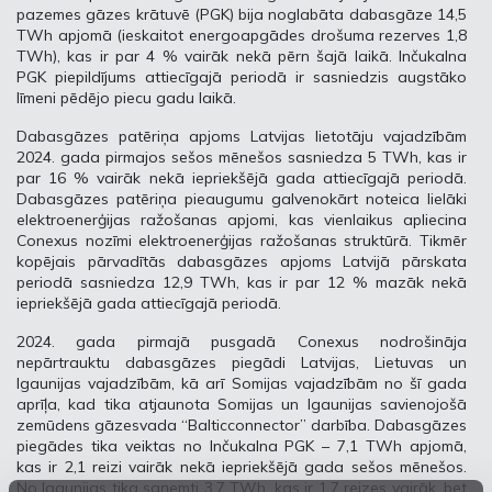
pazemes gāzes krātuvē (PGK) bija noglabāta dabasgāze 14,5
TWh apjomā (ieskaitot energoapgādes drošuma rezerves 1,8
TWh), kas ir par 4 % vairāk nekā pērn šajā laikā. Inčukalna
PGK piepildījums attiecīgajā periodā ir sasniedzis augstāko
līmeni pēdējo piecu gadu laikā.
Dabasgāzes patēriņa apjoms Latvijas lietotāju vajadzībām
2024. gada pirmajos sešos mēnešos sasniedza 5 TWh, kas ir
par 16 % vairāk nekā iepriekšējā gada attiecīgajā periodā.
Dabasgāzes patēriņa pieaugumu galvenokārt noteica lielāki
elektroenerģijas ražošanas apjomi, kas vienlaikus apliecina
Conexus nozīmi elektroenerģijas ražošanas struktūrā. Tikmēr
kopējais pārvadītās dabasgāzes apjoms Latvijā pārskata
periodā sasniedza 12,9 TWh, kas ir par 12 % mazāk nekā
iepriekšējā gada attiecīgajā periodā.
2024. gada pirmajā pusgadā Conexus nodrošināja
nepārtrauktu dabasgāzes piegādi Latvijas, Lietuvas un
Igaunijas vajadzībām, kā arī Somijas vajadzībām no šī gada
aprīļa, kad tika atjaunota Somijas un Igaunijas savienojošā
zemūdens gāzesvada “Balticconnector” darbība. Dabasgāzes
piegādes tika veiktas no Inčukalna PGK – 7,1 TWh apjomā,
kas ir 2,1 reizi vairāk nekā iepriekšējā gada sešos mēnešos.
No Igaunijas tika saņemti 3,7 TWh, kas ir 1,7 reizes vairāk, bet