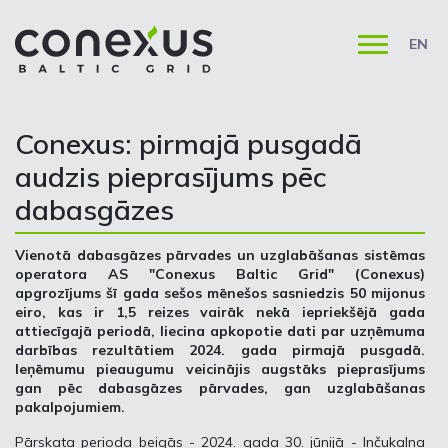
EN
Conexus: pirmajā pusgadā
audzis pieprasījums pēc
dabasgāzes
Vienotā dabasgāzes pārvades un uzglabāšanas sistēmas
operatora AS "Conexus Baltic Grid" (Conexus)
apgrozījums šī gada sešos mēnešos sasniedzis 50 mijonus
eiro, kas ir 1,5 reizes vairāk nekā iepriekšējā gada
attiecīgajā periodā, liecina apkopotie dati par uzņēmuma
darbības rezultātiem 2024. gada pirmajā pusgadā.
Ieņēmumu pieaugumu veicinājis augstāks pieprasījums
gan pēc dabasgāzes pārvades, gan uzglabāšanas
pakalpojumiem.
Pārskata perioda beigās - 2024. gada 30. jūnijā - Inčukalna