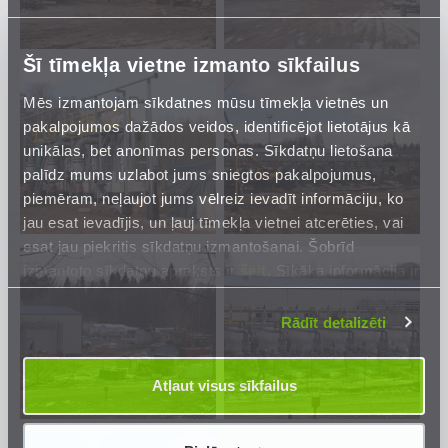
Šī tīmekļa vietne izmanto sīkfailus
Mēs izmantojam sīkdatnes mūsu tīmekļa vietnēs un
pakalpojumos dažādos veidos, identificējot lietotājus kā
unikālas, bet anonīmas personas. Sīkdatņu lietošana
palīdz mums uzlabot jums sniegtos pakalpojumus,
piemēram, neļaujot jums vēlreiz ievadīt informāciju, ko
jau esat ievadījis, un ļauj tīmekļa vietnei atcerēties, vai
esat jau piekritis sīkdatņu izmantošanai. Šobrīd
izmantoto sīkdatņu apraksts ir
šeit
. Sīkāka informācija ir
mūsu
Privātuma atrunā
.
Rādīt detalizēti
Atļaut visus sīkfailus