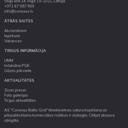
Stigu iela 14, Rīga, LV-1021, Latvija
+371 67 087 900
info@conexus.lv
ĀTRĀS SAITES
Akcionāriem
Iepirkumi
Vakances
TIRGUS INFORMĀCIJA
UMM
Inčukalna PGK
Gāzes pārvade
AKTUALITĀTES
Ziņas presei
Foto galerijas
Tirgus aktualitātes
AS "Conexus Baltic Grid" tīmekļvietnes satura kopēšana un
pārpublicēšana komerciālos nolūkos ir aizliegta. Citējot atsauce
obligāta.