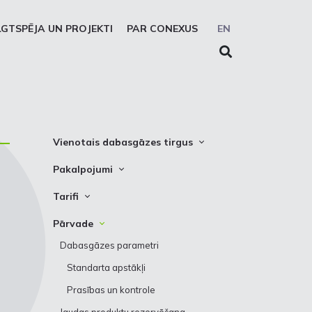
LGTSPĒJA UN PROJEKTI
PAR CONEXUS
EN
Vienotais dabasgāzes tirgus
Vienotās zonas platforma
Pakalpojumi
Sistēmas lietotāji
Pārvade
Tarifi
Prezentācijas
Uzglabāšana
Pārvade
Pārvade
Solidaritātes uzglabāšanas
Uzglabāšana
Dabasgāzes parametri
pakalpojums
Standarta apstākļi
REMIT ziņošanas pakalpojums
Prasības un kontrole
EIC LIO