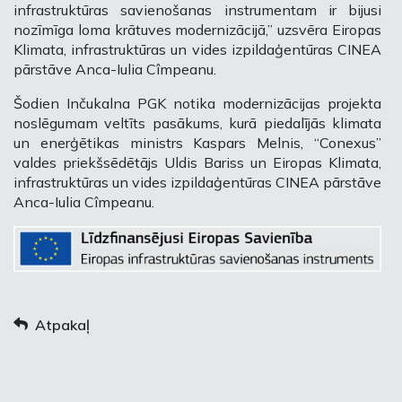
infrastruktūras savienošanas instrumentam ir bijusi
nozīmīga loma krātuves modernizācijā,” uzsvēra Eiropas
Klimata, infrastruktūras un vides izpildaģentūras CINEA
pārstāve Anca-Iulia Cîmpeanu.
Šodien Inčukalna PGK notika modernizācijas projekta
noslēgumam veltīts pasākums, kurā piedalījās klimata
un enerģētikas ministrs Kaspars Melnis, “Conexus”
valdes priekšsēdētājs Uldis Bariss un Eiropas Klimata,
infrastruktūras un vides izpildaģentūras CINEA pārstāve
Anca-Iulia Cîmpeanu.
Atpakaļ