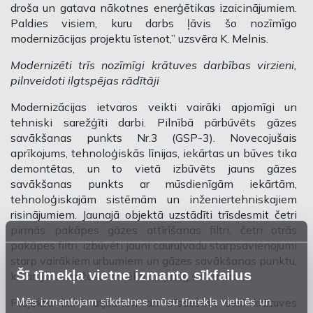
droša un gatava nākotnes enerģētikas izaicinājumiem.
Paldies visiem, kuru darbs ļāvis šo nozīmīgo
modernizācijas projektu īstenot,” uzsvēra K. Melnis.
Modernizēti trīs nozīmīgi krātuves darbības virzieni,
pilnveidoti ilgtspējas rādītāji
Modernizācijas ietvaros veikti vairāki apjomīgi un
tehniski sarežģīti darbi. Pilnībā pārbūvēts gāzes
savākšanas punkts Nr.3 (GSP-3). Novecojušais
aprīkojums, tehnoloģiskās līnijas, iekārtas un būves tika
demontētas, un to vietā izbūvēts jauns gāzes
savākšanas punkts ar mūsdienīgām iekārtām,
tehnoloģiskajām sistēmām un inženiertehniskajiem
risinājumiem. Jaunajā objektā uzstādīti trīsdesmit četri
pirmās pakāpes gāzes attīrīšanas filtri, četri otrās
pakāpes filtri, izbūvēti jauni cauruļvadu starpsavienojumi
starp vairākiem urbumiem un gāzes savākšanas punktu,
Šī tīmekļa vietne izmanto sīkfailus
kā arī jauna ražošanas ēka un palīg sistēmas.
Mēs izmantojam sīkdatnes mūsu tīmekļa vietnēs un
Projekta laikā atjaunoti arī trīsdesmit seši krātuves