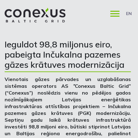
EN
Ieguldot 98,8 miljonus eiro,
pabeigta Inčukalna pazemes
gāzes krātuves modernizācija
Vienotais gāzes pārvades un uzglabāšanas
sistēmas operators AS
“
Conexus Baltic Grid”
(“Conexus”) noslēdzis vienu no pēdējos gados
nozīmīgākajiem Latvijas enerģētikas
infrastruktūras attīstības projektiem – Inčukalna
pazemes gāzes krātuves (PGK) modernizāciju.
Septiņu gadu laikā krātuves infrastruktūrā
investēti 98,8 miljoni eiro, būtiski stiprinot Latvijas
un Baltijas reģiona energodrošību, palielinot