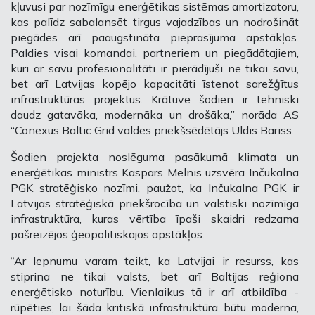
kļuvusi par nozīmīgu enerģētikas sistēmas amortizatoru,
kas palīdz sabalansēt tirgus vajadzības un nodrošināt
piegādes arī paaugstināta pieprasījuma apstākļos.
Paldies visai komandai, partneriem un piegādātajiem,
kuri ar savu profesionalitāti ir pierādījuši ne tikai savu,
bet arī Latvijas kopējo kapacitāti īstenot sarežģītus
infrastruktūras projektus. Krātuve šodien ir tehniski
daudz gatavāka, modernāka un drošāka,” norāda AS
“Conexus Baltic Grid valdes priekšsēdētājs Uldis Bariss.
Šodien projekta noslēguma pasākumā klimata un
enerģētikas ministrs Kaspars Melnis uzsvēra Inčukalna
PGK stratēģisko nozīmi, paužot, ka Inčukalna PGK ir
Latvijas stratēģiskā priekšrocība un valstiski nozīmīga
infrastruktūra, kuras vērtība īpaši skaidri redzama
pašreizējos ģeopolitiskajos apstākļos.
“Ar lepnumu varam teikt, ka Latvijai ir resurss, kas
stiprina ne tikai valsts, bet arī Baltijas reģiona
enerģētisko noturību. Vienlaikus tā ir arī atbildība -
rūpēties, lai šāda kritiskā infrastruktūra būtu moderna,