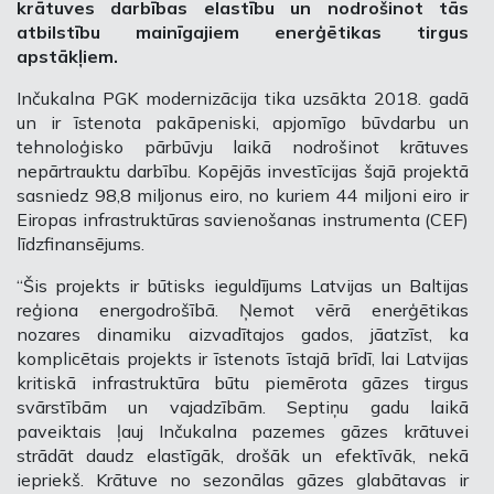
krātuves darbības elastību un nodrošinot tās
atbilstību mainīgajiem enerģētikas tirgus
apstākļiem.
Inčukalna PGK modernizācija tika uzsākta 2018. gadā
un ir īstenota pakāpeniski, apjomīgo būvdarbu un
tehnoloģisko pārbūvju laikā nodrošinot krātuves
nepārtrauktu darbību. Kopējās investīcijas šajā projektā
sasniedz 98,8 miljonus eiro, no kuriem 44 miljoni eiro ir
Eiropas infrastruktūras savienošanas instrumenta (CEF)
līdzfinansējums.
“Šis projekts ir būtisks ieguldījums Latvijas un Baltijas
reģiona energodrošībā. Ņemot vērā enerģētikas
nozares dinamiku aizvadītajos gados, jāatzīst, ka
komplicētais projekts ir īstenots īstajā brīdī, lai Latvijas
kritiskā infrastruktūra būtu piemērota gāzes tirgus
svārstībām un vajadzībām. Septiņu gadu laikā
paveiktais ļauj Inčukalna pazemes gāzes krātuvei
strādāt daudz elastīgāk, drošāk un efektīvāk, nekā
iepriekš. Krātuve no sezonālas gāzes glabātavas ir