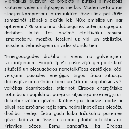
Vienlaikus jāuzsver, ka projekts ir būtiski pilnveidojis
krātuves vides un ilgtspējas mērķus. Modernizētā otrās
stacijas kompresoru infrastruktūra ļāvusi līdz pat 80%
samazināt slāpekļa oksīdu jeb NOx emisijas un par
aptuveni 7 % samazināt dabasgāzes patēriņu agregātu
darbības laikā. Tas nozīmē efektīvāku resursu
izmantošanu, mazāku ietekmi uz vidi un atbilstību
mūsdienu tehniskajiem un vides standartiem.
“Energoapgādes drošība ir viens no galvenajiem
izaicinājumiem Eiropā, īpaši pašreizējā ģeopolitiskajā
situācijā un pieaugošajos nenoteiktības apstākļos, kādi
vērojami pasaules enerģijas tirgos. Šādā situācijā
dabasgāzei ir nozīmīga loma, un šī loma saglabāsies vēl
vairākas desmitgades, stiprinot Eiropas enerģētisko
noturību un papildinot pāreju uz atjaunojamo enerģiju un
dekarbonizētām gāzēm. Krātuve jau daudzus gadus ir
bijusi neaizstājama reģionam, nodrošinot gāzes piegāžu
drošību. Pēdējo četru gadu laikā Inčukalna pazemes
gāzes krātuve ir ļāvusi reģionam pilnībā atteikties no
Krievijas gāzes. Esmu gandarīta, ka Eiropas