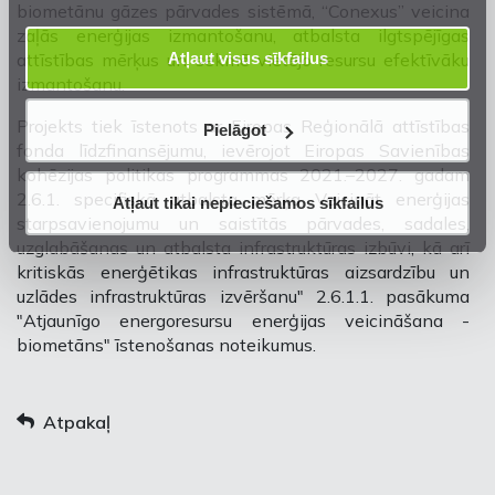
biometānu gāzes pārvades sistēmā, “Conexus” veicina
zaļās enerģijas izmantošanu, atbalsta ilgtspējīgas
Atļaut visus sīkfailus
attīstības mērķus un sekmē vietējo resursu efektīvāku
izmantošanu.
Projekts tiek īstenots ar Eiropas Reģionālā attīstības
Pielāgot
fonda līdzfinansējumu, ievērojot Eiropas Savienības
kohēzijas politikas programmas 2021.–2027. gadam
2.6.1. specifiskā atbalsta mērķa Veicināt enerģijas
Atļaut tikai nepieciešamos sīkfailus
starpsavienojumu un saistītās pārvades, sadales,
uzglabāšanas un atbalsta infrastruktūras izbūvi, kā arī
kritiskās enerģētikas infrastruktūras aizsardzību un
uzlādes infrastruktūras izvēršanu" 2.6.1.1. pasākuma
"Atjaunīgo energoresursu enerģijas veicināšana -
biometāns" īstenošanas noteikumus.
Atpakaļ