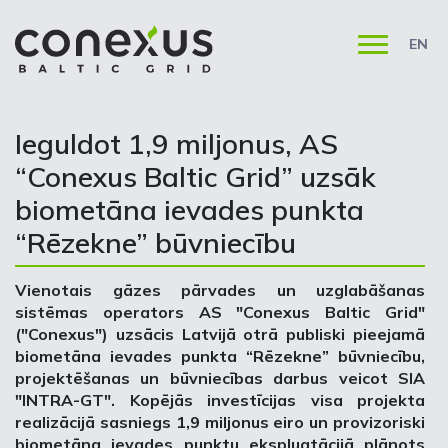
EN
Ieguldot 1,9 miljonus, AS
“Conexus Baltic Grid” uzsāk
biometāna ievades punkta
“Rēzekne” būvniecību
Vienotais gāzes pārvades un uzglabāšanas
sistēmas operators AS "Conexus Baltic Grid"
("Conexus") uzsācis Latvijā otrā publiski pieejamā
biometāna ievades punkta “Rēzekne” būvniecību,
projektēšanas un būvniecības darbus veicot SIA
"INTRA-GT". Kopējās investīcijas visa projekta
realizācijā sasniegs 1,9 miljonus eiro un provizoriski
biometāna ievades punktu ekspluatācijā plānots