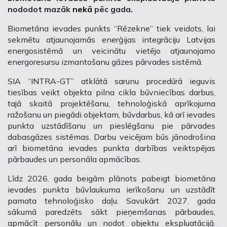
nododot mazāk
nekā
pēc gada.
Biometāna ievades punkts “Rēzekne” tiek veidots, lai
sekmētu atjaunojamās enerģijas integrāciju Latvijas
energosistēmā un veicinātu vietējo atjaunojamo
energoresursu izmantošanu gāzes pārvades sistēmā.
SIA “INTRA-GT” atklātā sarunu procedūrā ieguvis
tiesības veikt objekta pilna cikla būvniecības darbus,
tajā skaitā projektēšanu, tehnoloģiskā aprīkojuma
ražošanu un piegādi objektam, būvdarbus, kā arī ievades
punkta uzstādīšanu un pieslēgšanu pie pārvades
dabasgāzes sistēmas. Darbu veicējam būs jānodrošina
arī biometāna ievades punkta darbības veiktspējas
pārbaudes un personāla apmācības.
Līdz 2026. gada beigām plānots pabeigt biometāna
ievades punkta būvlaukuma ierīkošanu un uzstādīt
pamata tehnoloģisko daļu. Savukārt 2027. gada
sākumā paredzēts sākt pieņemšanas pārbaudes,
apmācīt personālu un nodot objektu ekspluatācijā.