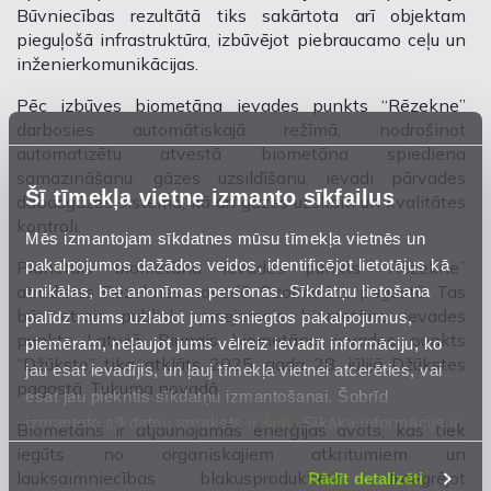
Būvniecības rezultātā tiks sakārtota arī objektam
pieguļošā infrastruktūra, izbūvējot piebraucamo ceļu un
inženierkomunikācijas.
Pēc izbūves biometāna ievades punkts “Rēzekne”
darbosies automātiskajā režīmā, nodrošinot
automatizētu atvestā biometāna spiediena
samazināšanu, gāzes uzsildīšanu, ievadi pārvades
Šī tīmekļa vietne izmanto sīkfailus
dabasgāzes sistēmā, kā arī gāzes uzskaiti un kvalitātes
kontroli.
Mēs izmantojam sīkdatnes mūsu tīmekļa vietnēs un
pakalpojumos dažādos veidos, identificējot lietotājus kā
Plānotais biometāna ievades punkts “Rēzekne”
unikālas, bet anonīmas personas. Sīkdatņu lietošana
atradīsies Rēzeknes novadā, Ozolmuižas pagastā. Tas
būs otrais publiski pieejamais biometāna ievades
palīdz mums uzlabot jums sniegtos pakalpojumus,
punkts Latvijā. Pirmais biometāna ievades punkts
piemēram, neļaujot jums vēlreiz ievadīt informāciju, ko
“Džūkste” tika atklāts 2025. gada 28. jūlijā Džūkstes
jau esat ievadījis, un ļauj tīmekļa vietnei atcerēties, vai
pagastā, Tukuma novadā.
esat jau piekritis sīkdatņu izmantošanai. Šobrīd
izmantoto sīkdatņu apraksts ir
šeit
. Sīkāka informācija ir
Biometāns ir atjaunojamās enerģijas avots, kas tiek
mūsu
Privātuma atrunā
.
iegūts no organiskajiem atkritumiem un
lauksaimniecības blakusproduktiem. Integrējot
Rādīt detalizēti