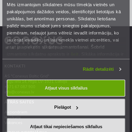
Mēs izmantojam sīkdatnes mūsu tīmekļa vietnēs un
pakalpojumos dažādos veidos, identificējot lietotājus kā
unikālas, bet anonīmas personas. Sīkdatņu lietošana
palīdz mums uzlabot jums sniegtos pakalpojumus,
piemēram, neļaujot jums vēlreiz ievadīt informāciju, ko
jau esat ievadījis, un ļauj tīmekļa vietnei atcerēties, vai
esat jau piekritis sīkdatņu izmantošanai. Šobrīd
izmantoto sīkdatņu apraksts ir
šeit
. Sīkāka informācija ir
mūsu
Privātuma atrunā
.
KONTAKTI
Rādīt detalizēti
AS "Conexus Baltic Grid"
Stigu iela 14, Rīga, LV-1021, Latvija
+371 67 087 900
Atļaut visus sīkfailus
info@conexus.lv
ĀTRĀS SAITES
Pielāgot
Akcionāriem
Iepirkumi
Vakances
Atļaut tikai nepieciešamos sīkfailus