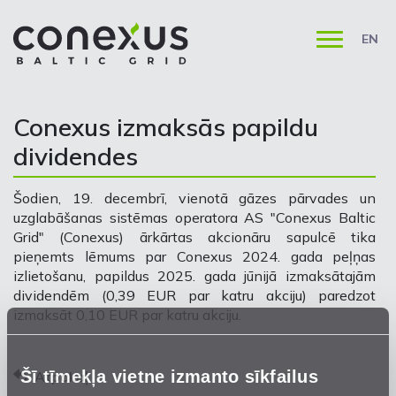
EN
Conexus izmaksās papildu
dividendes
Šodien, 19. decembrī, vienotā gāzes pārvades un
uzglabāšanas sistēmas operatora AS "Conexus Baltic
Grid" (Conexus) ārkārtas akcionāru sapulcē tika
pieņemts lēmums par Conexus 2024. gada peļņas
izlietošanu, papildus 2025. gada jūnijā izmaksātajām
dividendēm (0,39 EUR par katru akciju) paredzot
izmaksāt 0,10 EUR par katru akciju.
Šī tīmekļa vietne izmanto sīkfailus
Atpakaļ