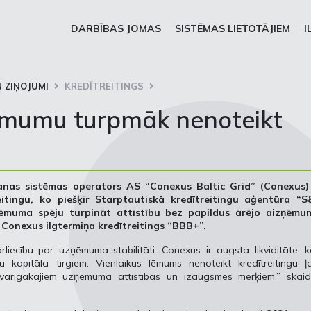
DARBĪBAS JOMAS
SISTĒMAS LIETOTĀJIEM
I
 ZIŅOJUMI
KREDĪTREITINGS
ēmumu turpmāk nenoteikt
nas sistēmas operators AS “Conexus Baltic Grid” (Conexus) 
itingu, ko piešķir Starptautiskā kredītreitingu aģentūra “S
ēmuma spēju turpināt attīstību bez papildus ārējo aizņēmu
 Conexus ilgtermiņa kredītreitings “BBB+”.
rliecību par uzņēmuma stabilitāti. Conexus ir augsta likviditāte, 
kapitāla tirgiem. Vienlaikus lēmums nenoteikt kredītreitingu ļa
varīgākajiem uzņēmuma attīstības un izaugsmes mērķiem,” skaid