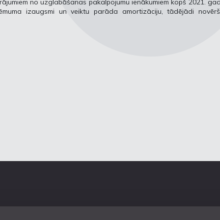
uzkrājumiem no uzglabāšanas pakalpojumu ienākumiem kopš 2021. ga
uzņēmuma izaugsmi un veiktu parāda amortizāciju, tādējādi novērš