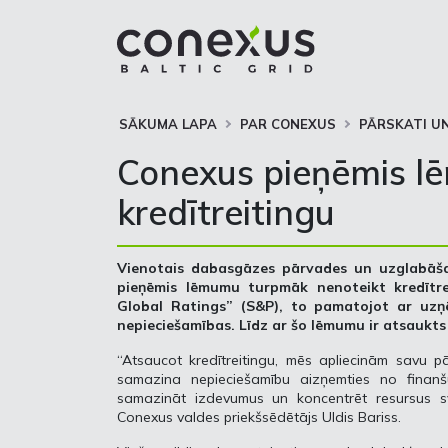
SĀKUMA LAPA
PAR CONEXUS
PĀRSKATI UN
Conexus pieņēmis l
kredītreitingu
Vienotais dabasgāzes pārvades un uzglabāša
pieņēmis lēmumu turpmāk nenoteikt kredītre
Global Ratings” (S&P), to pamatojot ar uzņ
nepieciešamības. Līdz ar šo lēmumu ir atsaukts
“Atsaucot kredītreitingu, mēs apliecinām savu pā
samazina nepieciešamību aizņemties no finanšu 
samazināt izdevumus un koncentrēt resursus s
Conexus valdes priekšsēdētājs Uldis Bariss.