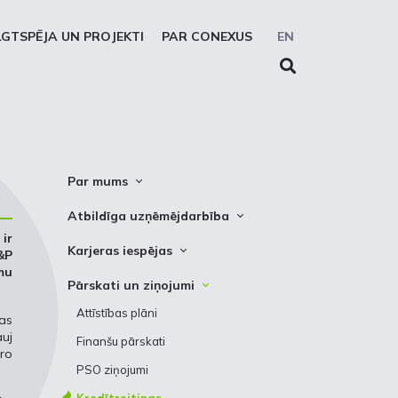
LGTSPĒJA UN PROJEKTI
PAR CONEXUS
EN
Par mums
Conexus vizītkarte
Atbildīga uzņēmējdarbība
ir
Misija. Vīzija. Vērtības
Cel trauksmi
Karjeras iespējas
&P
Vidēja termiņa stratēģija
mu
Privātuma atruna
Vakances
Pārskati un ziņojumi
Akcionāru struktūra
Sīkdatņu deklarēšana
Kādēļ izvēlēties strādāt Conexus
Attīstības plāni
kas
Struktūra
Prakses iespējas
uj
Finanšu pārskati
Padome
ro
PSO ziņojumi
Valde