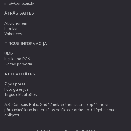
info@conexus.lv
ĀTRĀS SAITES
Akcionāriem
Iepirkumi
Vakances
TIRGUS INFORMĀCIJA
UMM
Inčukalna PGK
Gāzes pārvade
AKTUALITĀTES
Ziņas presei
Foto galerijas
Tirgus aktualitātes
AS "Conexus Baltic Grid" tīmekļvietnes satura kopēšana un
pārpublicēšana komerciālos nolūkos ir aizliegta. Citējot atsauce
obligāta.