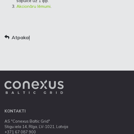
sapulcē uz 1 lpp.
Akcionāru lēmumi
.
Atpakaļ
KONTAKTI
AS "Conexus Baltic Grid"
Stigu iela 14, Rīga, LV-1021, Latvija
+371 67 087 900