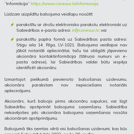
“Informācija”
https://www.conexus.lv/informacija
.
Lūdzam aizpildītu balsojuma veidlapu nosūtīt:
parakstītu ar drošu elektronisko parakstu elektroniski uz
Sabiedrības e-pasta adresi:
ir@conexus.lv
; vai
parakstītu papīra formā uz Sabiedrības pasta adresi:
Stigu iela 14, Rīga, LV-1021. Balsojuma veidlapai nav
jābūt notariāli apliecinātai, taču tai obligāti jāpievieno
akcionāra kontaktinformācija (tālruņa numurs un e-
pasta adrese), lai Sabiedrības valdei būtu iespēja
identificēt akcionāru.
Izmantojot pielikumā pievienoto balsošanas uzdevumu,
akcionāra parakstam nav nepieciešams notariāls
apliecinājums.
Akcionārs, kurš balsojis pirms akcionāru sapulces, var lūgt
Sabiedrību apstiprināt balsojuma saņemšanu. Sabiedrība
nekavējoties pēc akcionāra balsojuma saņemšanas nosūta
akcionāram apstiprinājumu.
Balsojumā tiks ņemtas vērā visi balsošanas uzdevumi, kas būs