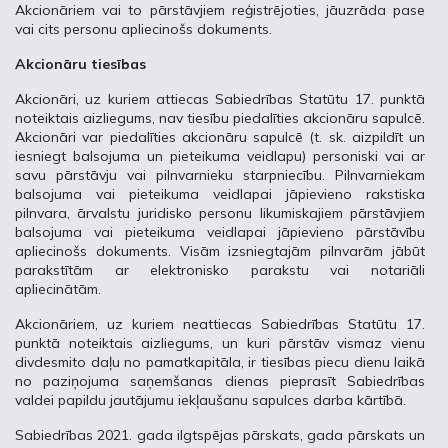
Akcionāriem vai to pārstāvjiem reģistrējoties, jāuzrāda pase
vai cits personu apliecinošs dokuments.
Akcionāru tiesības
Akcionāri, uz kuriem attiecas Sabiedrības Statūtu 17. punktā
noteiktais aizliegums, nav tiesību piedalīties akcionāru sapulcē.
Akcionāri var piedalīties akcionāru sapulcē (t. sk. aizpildīt un
iesniegt balsojuma un pieteikuma veidlapu) personiski vai ar
savu pārstāvju vai pilnvarnieku starpniecību. Pilnvarniekam
balsojuma vai pieteikuma veidlapai jāpievieno rakstiska
pilnvara, ārvalstu juridisko personu likumiskajiem pārstāvjiem
balsojuma vai pieteikuma veidlapai jāpievieno pārstāvību
apliecinošs dokuments. Visām izsniegtajām pilnvarām jābūt
parakstītām ar elektronisko parakstu vai notariāli
apliecinātām.
Akcionāriem, uz kuriem neattiecas Sabiedrības Statūtu 17.
punktā noteiktais aizliegums, un kuri pārstāv vismaz vienu
divdesmito daļu no pamatkapitāla, ir tiesības piecu dienu laikā
no paziņojuma saņemšanas dienas pieprasīt Sabiedrības
valdei papildu jautājumu iekļaušanu sapulces darba kārtībā.
Sabiedrības 2021. gada ilgtspējas pārskats, gada pārskats un