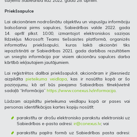
saņemti Sabiedrībā līdz 2022. gada 28. aprīlim.
Priekšsapulce
Lai akcionāriem nodrošinātu objektīvu un vispusīgu informāciju
balsošanai pirms sapulces, Sabiedrības valde 2022. gada
14. aprīlī plkst. 10.00, izmantojot elektroniskos saziņas
līdzekļus Microsoft Teams tiešsaistes platformā, organizēs
informatīvu priekšsapulci, kuras laikā akcionāri tiks
iepazīstināti ar Sabiedrības 2021. gada darbības rezultātiem
un sniegta informācija par visiem akcionāru sapulces darba
kārtībā iekļautajiem jautājumiem.
Lai reģistrētos dalībai priekšsapulcē, akcionāram ir jāiesniedz
aizpildīta
pieteikuma veidlapa
, kas ir nosūtīta kopā ar šo
paziņojumu, kā arī būs pieejama Sabiedrības tīmekļvietnē
sadaļā “Informācija”
https://www.conexus.lv/informacija
.
Lūdzam aizpildītu pieteikuma veidlapu kopā ar pases vai
personas identifikācijas kartes kopiju nosūtīt:
parakstītu ar drošu elektronisko parakstu elektroniski uz
Sabiedrības e-pasta adresi:
ir@conexus.lv
; vai
parakstītu papīra formā uz Sabiedrības pasta adresi: