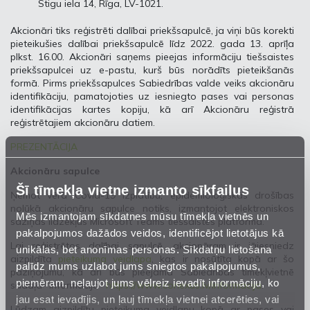
Stigu iela 14, Rīga, LV-1021.
Akcionāri tiks reģistrēti dalībai priekšsapulcē, ja viņi būs korekti
pieteikušies dalībai priekšsapulcē līdz 2022. gada 13. aprīļa
plkst. 16.00. Akcionāri saņems pieejas informāciju tiešsaistes
priekšsapulcei uz e-pastu, kurš būs norādīts pieteikšanās
formā. Pirms priekšsapulces Sabiedrības valde veiks akcionāru
identifikāciju, pamatojoties uz iesniegto pases vai personas
identifikācijas kartes kopiju, kā arī Akcionāru reģistrā
reģistrētajiem akcionāru datiem.
PREZENTĀCIJA
Akcionāru sapulce
Šī tīmekļa vietne izmanto sīkfailus
Ņemot vērā Covid-19 izplatību, epidemioloģiskās drošības
nolūkā akcionāru sapulce notiks, izmantojot elektroniskos
Mēs izmantojam sīkdatnes mūsu tīmekļa vietnēs un
saziņas līdzekļus Microsoft Teams tiešsaistes platformā.
pakalpojumos dažādos veidos, identificējot lietotājus kā
Lai reģistrētos dalībai sapulcē, akcionāram ir jāiesniedz
unikālas, bet anonīmas personas. Sīkdatņu lietošana
aizpildīta
pieteikuma veidlapa
, kas ir nosūtīta kopā ar šo
palīdz mums uzlabot jums sniegtos pakalpojumus,
paziņojumu, kā arī būs pieejama Sabiedrības tīmekļvietnē
piemēram, neļaujot jums vēlreiz ievadīt informāciju, ko
sadaļā “Informācija”
https://www.conexus.lv/informacija
.
jau esat ievadījis, un ļauj tīmekļa vietnei atcerēties, vai
Lūdzam aizpildītu pieteikuma veidlapu kopā ar pases vai