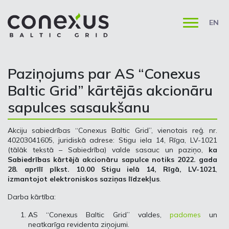
EN
Paziņojums par AS “Conexus
Baltic Grid” kārtējās akcionāru
sapulces sasaukšanu
Akciju sabiedrības “Conexus Baltic Grid”, vienotais reģ. nr.
40203041605, juridiskā adrese: Stigu iela 14, Rīga, LV-1021
(tālāk tekstā – Sabiedrība) valde sasauc un paziņo,
ka
Sabiedrības kārtējā akcionāru sapulce notiks 2022. gada
28. aprīlī plkst. 10.00 Stigu ielā 14, Rīgā, LV-1021
,
izmantojot elektroniskos saziņas līdzekļus
.
Darba kārtība:
AS “Conexus Baltic Grid” valdes,
padomes
un
neatkarīga revidenta ziņojumi.