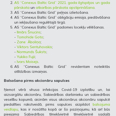
AS “Conexus Baltic Grid” 2021. gada ilgtspējas un gada
pārskata
un
atkarības pārskata apstiprināšana
.
AS “Conexus Baltic Grid” peļņas izlietošana.
AS “Conexus Baltic Grid” obligāciju emisija, piedāvāšana
un iekļaušana regulētajā tirgū.
AS “Conexus Baltic Grid” padomes locekļu vēlēšanas.
-
Ilmārs Šnucins
;
-
Tomohide Goto
;
-
Zane Āboliņa
;
-
Viktors Sentuhovskis
;
-
Normunds Šuksts
;
-
Yukiko Fujii
;
-
Ivars Moisejs
.
AS “Conexus Baltic Grid” revidentam noteiktās
atlīdzības izmaiņas.
Balsošana pirms akcionāru sapulces
Ņemot vērā vīrusa infekcijas Covid-19 izplatību un, lai
aizsargātu akcionāru, Sabiedrības darbinieku un sabiedrības
veselību kopumā, aicinām visus akcionārus akcionāru sapulcē
piedalīties rakstveidā, pirms sapulces aizpildot
balsojuma
veidlapu
, kas ir nosūtīta kopā ar šo paziņojumu, kā arī būs
pieejama Sabiedrības tīmekļvietnē tīmekļvietnē sadaļā