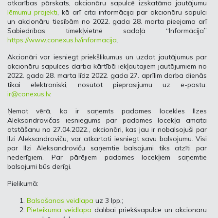
atkarības pārskats, akcionāru sapulcē izskatāmo jautājumu
lēmumu projekti
, kā arī cita informācija par akcionāru sapulci
un akcionāru tiesībām no 2022. gada 28. marta pieejama arī
Sabiedrības tīmekļvietnē sadaļā “Informācija”
https://www.conexus.lv/informacija
.
Akcionāri var iesniegt priekšlikumus un uzdot jautājumus par
akcionāru sapulces darba kārtībā iekļautajiem jautājumiem no
2022. gada 28. marta līdz 2022. gada 27. aprīlim darba dienās
tikai elektroniski, nosūtot pieprasījumu uz e-pastu:
ir@conexus.lv
.
Ņemot vērā, ka ir saņemts padomes locekles Ilzes
Aleksandrovičas iesniegums par padomes locekļa amata
atstāšanu no 27.04.2022., akcionāri, kas jau ir nobalsojuši par
Ilzi Aleksandroviču, var atkārtoti iesniegt savu balsojumu. Visi
par Ilzi Aleksandroviču saņemtie balsojumi tiks atzīti par
nederīgiem. Par pārējiem padomes locekļiem saņemtie
balsojumi būs derīgi.
Pielikumā:
Balsošanas veidlapa
uz 3 lpp.;
Pieteikuma veidlapa
dalībai priekšsapulcē un akcionāru