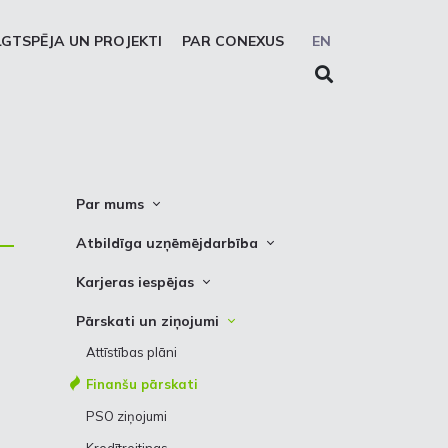
LGTSPĒJA UN PROJEKTI
PAR CONEXUS
EN
Par mums
Conexus vizītkarte
Atbildīga uzņēmējdarbība
Misija. Vīzija. Vērtības
Cel trauksmi
Karjeras iespējas
Vidēja termiņa stratēģija
Privātuma atruna
Vakances
Pārskati un ziņojumi
Akcionāru struktūra
Sīkdatņu deklarēšana
Kādēļ izvēlēties strādāt Conexus
Attīstības plāni
Struktūra
Prakses iespējas
Finanšu pārskati
Padome
PSO ziņojumi
Valde