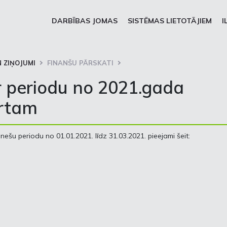
DARBĪBAS JOMAS
SISTĒMAS LIETOTĀJIEM
I
 ZIŅOJUMI
FINANŠU PĀRSKATI
r periodu no 2021.gada
artam
ešu periodu no 01.01.2021. līdz 31.03.2021. pieejami šeit: