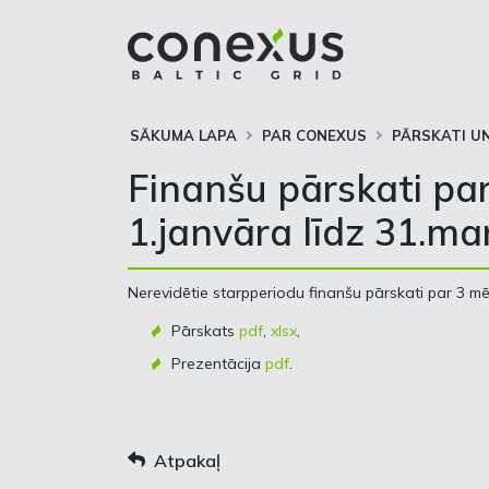
SĀKUMA LAPA
PAR CONEXUS
PĀRSKATI UN
Finanšu pārskati pa
1.janvāra līdz 31.m
Nerevidētie starpperiodu finanšu pārskati par 3 mēn
Pārskats
pdf
,
xlsx
,
Prezentācija
pdf
.
Atpakaļ