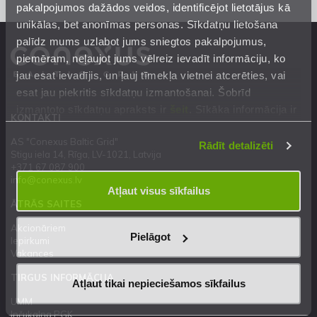
pakalpojumos dažādos veidos, identificējot lietotājus kā
unikālas, bet anonīmas personas. Sīkdatņu lietošana
palīdz mums uzlabot jums sniegtos pakalpojumus,
piemēram, neļaujot jums vēlreiz ievadīt informāciju, ko
jau esat ievadījis, un ļauj tīmekļa vietnei atcerēties, vai
esat jau piekritis sīkdatņu izmantošanai. Šobrīd
izmantoto sīkdatņu apraksts ir
šeit
. Sīkāka informācija ir
KONTAKTI
mūsu
Privātuma atrunā
.
AS "Conexus Baltic Grid"
Rādīt detalizēti
Stigu iela 14, Rīga, LV-1021, Latvija
+371 67 087 900
info@conexus.lv
Atļaut visus sīkfailus
ĀTRĀS SAITES
Akcionāriem
Pielāgot
Iepirkumi
Vakances
TIRGUS INFORMĀCIJA
Atļaut tikai nepieciešamos sīkfailus
UMM
Inčukalna PGK