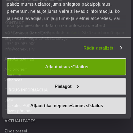
palīdz mums uzlabot jums sniegtos pakalpojumus,
piemēram, neļaujot jums vēlreiz ievadīt informāciju, ko
jau esat ievadījis, un ļauj tīmekļa vietnei atcerēties, vai
KONTAKTI
esat jau piekritis sīkdatņu izmantošanai. Šobrīd
izmantoto sīkdatņu apraksts ir
šeit
. Sīkāka informācija ir
AS "Conexus Baltic Grid"
Stigu iela 14, Rīga, LV-1021, Latvija
mūsu
Privātuma atrunā
.
+371 67 087 900
Rādīt detalizēti
info@conexus.lv
ĀTRĀS SAITES
Atļaut visus sīkfailus
Akcionāriem
Iepirkumi
Vakances
Pielāgot
TIRGUS INFORMĀCIJA
UMM
Atļaut tikai nepieciešamos sīkfailus
Inčukalna PGK
Gāzes pārvade
AKTUALITĀTES
Ziņas presei