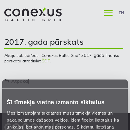
EN
2017. gada pārskats
2017. gada
Akciju sabiedrības "Conexus Baltic Grid"
finanšu
pārskatu atradīsiet
ŠEIT
.
Atpakaļ
Šī tīmekļa vietne izmanto sīkfailus
Mēs izmantojam sīkdatnes mūsu tīmekļa vietnēs un
pakalpojumos dažādos veidos, identificējot lietotājus kā
unikālas, bet anonīmas personas. Sīkdatņu lietošana