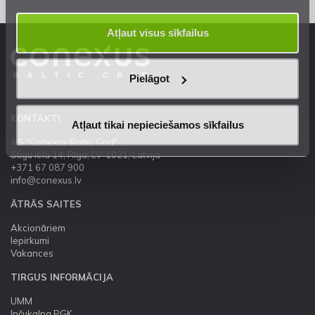
Atļaut visus sīkfailus
Pielāgot
KONTAKTI
Atļaut tikai nepieciešamos sīkfailus
AS "Conexus Baltic Grid"
Stigu iela 14, Rīga, LV-1021, Latvija
+371 67 087 900
info@conexus.lv
ĀTRĀS SAITES
Akcionāriem
Iepirkumi
Vakances
TIRGUS INFORMĀCIJA
UMM
Inčukalna PGK