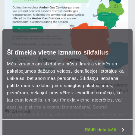
Šī tīmekļa vietne izmanto sīkfailus
Mēs izmantojam sīkdatnes mūsu tīmekļa vietnēs un
pakalpojumos dažādos veidos, identificējot lietotājus kā
unikālas, bet anonīmas personas. Sīkdatņu lietošana
palīdz mums uzlabot jums sniegtos pakalpojumus,
Informācija publicēta:
02.02.2026 10:15:40
piemēram, neļaujot jums vēlreiz ievadīt informāciju, ko
jau esat ievadījis, un ļauj tīmekļa vietnei atcerēties, vai
esat jau piekritis sīkdatņu izmantošanai. Šobrīd
Atpakaļ
izmantoto sīkdatņu apraksts ir
šeit
. Sīkāka informācija ir
mūsu
Privātuma atrunā
.
Rādīt detalizēti