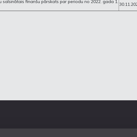
u saīsinātais finanšu pārskats par periodu no 2022. gada 1.
30.11.20