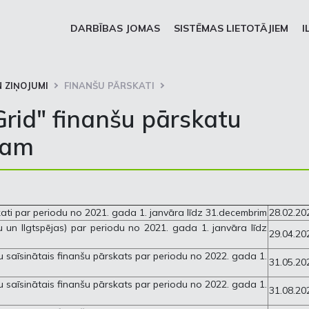
DARBĪBAS JOMAS
SISTĒMAS LIETOTĀJIEM
I
 ZIŅOJUMI
FINANŠU PĀRSKATI
Grid" finanšu pārskatu
dam
:
kati par periodu no 2021. gada 1. janvāra līdz 31.decembrim
28.02.20
 un Ilgtspējas) par periodu no 2021. gada 1. janvāra līdz
29.04.20
u saīsinātais finanšu pārskats par periodu no 2022. gada 1.
31.05.20
u saīsinātais finanšu pārskats par periodu no 2022. gada 1.
31.08.20