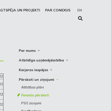
LGTSPĒJA UN PROJEKTI
PAR CONEXUS
EN
Par mums
Conexus vizītkarte
Atbildīga uzņēmējdarbība
Misija. Vīzija. Vērtības
Cel trauksmi
Karjeras iespējas
Vidēja termiņa stratēģija
Privātuma atruna
22
Vakances
Pārskati un ziņojumi
Akcionāru struktūra
22
Sīkdatņu deklarēšana
Kādēļ izvēlēties strādāt Conexus
Attīstības plāni
Struktūra
Prakses iespējas
22
Finanšu pārskati
Padome
PSO ziņojumi
22
Valde