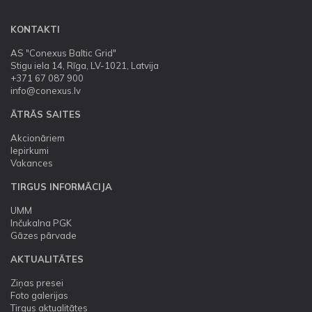
KONTAKTI
AS "Conexus Baltic Grid"
Stigu iela 14, Rīga, LV-1021, Latvija
+371 67 087 900
info@conexus.lv
ĀTRĀS SAITES
Akcionāriem
Iepirkumi
Vakances
TIRGUS INFORMĀCIJA
UMM
Inčukalna PGK
Gāzes pārvade
AKTUALITĀTES
Ziņas presei
Foto galerijas
Tirgus aktualitātes