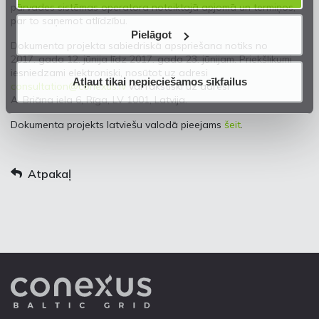
pārvades sistēmas operatora noteiktajā apjomā un termiņos,
par to saņemot atlīdzību.
Pielāgot
Dokumenta projekta sabiedriskā apspriešana notiks no
2017. gada 12. jūnija līdz 2017. gada 23. jūnijam. Priekšlikumi
iesniedzami elektroniski, nosūtot uz adresi
Atļaut tikai nepieciešamos sīkfailus
consultation@conexus.lv
vai rakstiski uz adresi
A. Briāna iela 6, Rīga, LV 1001, Latvija.
Dokumenta projekts latviešu valodā pieejams
šeit
.
Atpakaļ