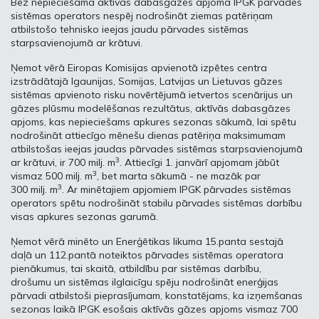
Bez nepieciešamā aktīvās dabasgāzes apjoma IPGK pārvades
sistēmas operators nespēj nodrošināt ziemas patēriņam
atbilstošo tehnisko ieejas jaudu pārvades sistēmas
starpsavienojumā ar krātuvi.
Ņemot vērā Eiropas Komisijas apvienotā izpētes centra
izstrādātajā Igaunijas, Somijas, Latvijas un Lietuvas gāzes
sistēmas apvienoto risku novērtējumā ietvertos scenārijus un
gāzes plūsmu modelēšanas rezultātus, aktīvās dabasgāzes
apjoms, kas nepieciešams apkures sezonas sākumā, lai spētu
nodrošināt attiecīgo mēnešu dienas patēriņa maksimumam
atbilstošas ieejas jaudas pārvades sistēmas starpsavienojumā
3
ar krātuvi, ir 700 milj. m
. Attiecīgi 1. janvārī apjomam jābūt
3
vismaz 500 milj. m
, bet marta sākumā - ne mazāk par
3
300 milj. m
. Ar minētajiem apjomiem IPGK pārvades sistēmas
operators spētu nodrošināt stabilu pārvades sistēmas darbību
visas apkures sezonas garumā.
Ņemot vērā minēto un Enerģētikas likuma 15.panta sestajā
daļā un 112.pantā noteiktos pārvades sistēmas operatora
pienākumus, tai skaitā, atbildību par sistēmas darbību,
drošumu un sistēmas ilglaicīgu spēju nodrošināt enerģijas
pārvadi atbilstoši pieprasījumam, konstatējams, ka izņemšanas
sezonas laikā IPGK esošais aktīvās gāzes apjoms vismaz 700