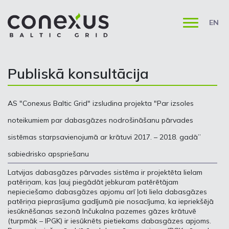
EN
Publiskā konsultācija
AS "Conexus Baltic Grid" izsludina projekta "Par izsoles
noteikumiem par dabasgāzes nodrošināšanu pārvades
sistēmas starpsavienojumā ar krātuvi 2017. – 2018. gadā”
sabiedrisko apspriešanu
Latvijas dabasgāzes pārvades sistēma ir projektēta lielam
patēriņam, kas ļauj piegādāt jebkuram patērētājam
nepieciešamo dabasgāzes apjomu arī ļoti liela dabasgāzes
patēriņa pieprasījuma gadījumā pie nosacījuma, ka iepriekšējā
iesūknēšanas sezonā Inčukalna pazemes gāzes krātuvē
(turpmāk – IPGK) ir iesūknēts pietiekams dabasgāzes apjoms.