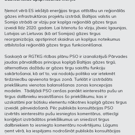
Ņemot vērā ES iekšējā enerģijas tirgus attīstību un reģionālās
gāzes infrastruktūras projektu izstrādi, Baltijas valstis un
Somija strādā ar vīziju par kopīga reģionālā gāzes tirgus
izveidi līdz 2020. gadam. Lai īstenotu šo vīziju, jāveic Igaunijas,
Latvijas un Lietuvas (kā arī Somijas) gāzes tirgus
reorganizācija, apstiprinot skaidrus un kopīgus noteikumus
atbilstošai reģionālā gāzes tirgus funkcionēšanai.
Saskaņā ar RGTKG rīcības plānu PSO ir izanalizējuši Pārvades
jaudas pārvaldības principus kopīgā Baltijas gāzes tirgū,
alternatīvas dažādu ar gāzes tirgu saistītu funkciju
sakārtošanai, kā arī to, vai nodokļu politika var ietekmēt
tirdzniecību apvienota tirgus zonā. Turklāt ir izstrādāts
priekšlikums vienotas balansēšanas zonas koncepcijas
modelim. Tādējādi PSO cenšas panākt ieinteresēto pušu un
tirgus dalībnieku iesaistīšanos šo priekšlikumu, kas ir
uzskatāmi par būtisku elementu nākotnes kopīgā gāzes tirgus
izveidē, pilnveidošanā. Pēc publiskās konsultācijas PSO
izvērtēs ieinteresēto pušu iesniegtos komentārus, attiecīgi
koriģējot izstrādātos priekšlikumus un sniedzot tirgus
dalībniekiem to iesniegto komentāru novērtējumu. Lūgums
ņemt vērā, ka iespējams nodrošināt publiskās konsultācijas