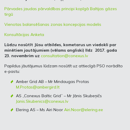
Pārvades jaudas pārvaldības principi kopīgā Baltijas gāzes
tirgū
Vienotas balansēšanas zonas koncepcijas modelis
Konsultācijas Anketa
Lūdzu nosūtīt Jūsu atbildes, kometarus un viedokli par
minētiem jautājumiem (vēlams angliski) līdz 2017. gada
23. novembrim
uz
consultation@conexus.lv
Papildus jāutājumus lūdzam nosūtīt uz attiecīgā PSO norādīto
e-pastu:
Amber Grid AB – Mr Mindaugas Protas
M.Protas@ambergird.lt
AS „Conexus Baltic Grid” – Mr Jānis Skubeņičs
Janis.Skubenics@conexus.lv
Elering AS – Ms Airi Noor
Airi.Noor@elering.ee