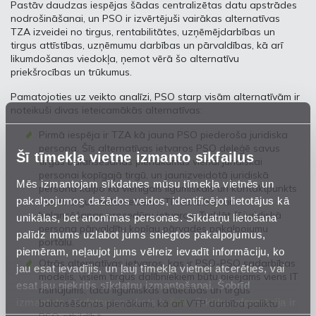
Pastāv daudzas iespējas šādas centralizētas datu apstrādes
nodrošināšanai, un PSO ir izvērtējuši vairākas alternatīvas
TZA izveidei no tirgus, rentabilitātes, uzņēmējdarbības un
tirgus attīstības, uzņēmumu darbības un pārvaldības, kā arī
likumdošanas viedokļa, ņemot vērā šo alternatīvu
priekšrocības un trūkumus.
Pamatojoties uz veikto analīzi, PSO starp visām alternatīvām ir
noteikuši divas ieteicamākās alternatīvas:
Pirmā iespēja ir TZA kā jauna PSO piederoša juridiska
persona. Šīs alternatīvas ietvaros PSO deleģē savus
Šī tīmekļa vietne izmanto sīkfailus
tirgus balansēšanas pienākumus vienai juridiskai
personai kopīgajā tirgū, un jaunizveidotā juridiskā
Mēs izmantojam sīkdatnes mūsu tīmekļa vietnēs un
persona kalpo kā vienīgais līgumiskais un kontaktpunkts
pakalpojumos dažādos veidos, identificējot lietotājus kā
visiem tirgus dalībniekiem VTP darbības un
balansēšanas procedūru ietvaros. Turklāt šī juridiskā
unikālas, bet anonīmas personas. Sīkdatņu lietošana
persona pārvaldītu kopīgu pārvades pakalpojumu
palīdz mums uzlabot jums sniegtos pakalpojumus,
portālu.
piemēram, neļaujot jums vēlreiz ievadīt informāciju, ko
Otrās alternatīvas ietvaros, kas ir PSO-PSO sadarbības
jau esat ievadījis, un ļauj tīmekļa vietnei atcerēties, vai
modelis, visiem tirgus dalībniekiem būtu pieejams viens IT
esat jau piekritis sīkdatņu izmantošanai. Šobrīd
risinājums, taču līgumiskās attiecības un tirgus
izmantoto sīkdatņu apraksts ir
šeit
. Sīkāka informācija ir
balansēšanas pienākumi, kā arī VTP darbība paliktu