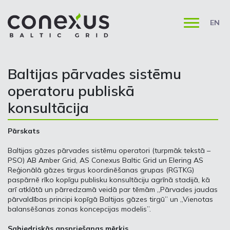
EN
Baltijas pārvades sistēmu
operatoru publiskā
konsultācija
Pārskats
Baltijas gāzes pārvades sistēmu operatori (turpmāk tekstā –
PSO) AB Amber Grid, AS Conexus Baltic Grid un Elering AS
Reģionālā gāzes tirgus koordinēšanas grupas (RGTKG)
paspārnē rīko kopīgu publisku konsultāciju agrīnā stadijā, kā
arī atklātā un pārredzamā veidā par tēmām „Pārvades jaudas
pārvaldības principi kopīgā Baltijas gāzes tirgū” un „Vienotas
balansēšanas zonas koncepcijas modelis”.
Sabiedriskās apspriešanas mērķis