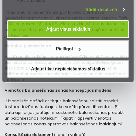
PSO atbildībā.
mūsu
Privātuma atrunā
.
Rādīt detalizēti
Pirms lēmuma pieņemšanas par labāko alternatīvu
nepieciešams pamatīgāk izpētīt abas izklāstītās iespējas. Taču
PSO jau pašreizējā stadijā vēlētos uzklausīt tirgus dalībnieku
Atļaut visus sīkfailus
un ieinteresēto pušu viedokli par dažiem aptaujā iekļautajiem
jautājumiem.
Nodokļu piemērošana
Pielāgot
Veiktā analīze atklāja, ka pašreizējie PVN un akcīzes nodokļa
piemērošanas nosacījumi ļauj izveidot kopīgu Baltijas gāzes
tirgus zonu, un netiek ierosināti nekādi pasākumi izmaiņu
Atļaut tikai nepieciešamos sīkfailus
veikšanai ar nodokļiem saistītajos likumos un administrēšanas
jautājumos.
Vienotas balansēšanas zonas koncepcijas modelis
Ir izanalizēti dažādi ar tirgus balansēšanu saistīti aspekti,
tostarp dažādas funkcijas, ko varētu pārvaldīt centralizēti,
datu apmaiņas jautājumi, saskaņotie balansēšanas produkti
un balansēšanas noteikumi. Tāpat ir apsvērti vienotās
balansēšanas zonas operatīvās balansēšanas izaicinājumi.
Konsultāciju dokumenti
(angļu valodā):