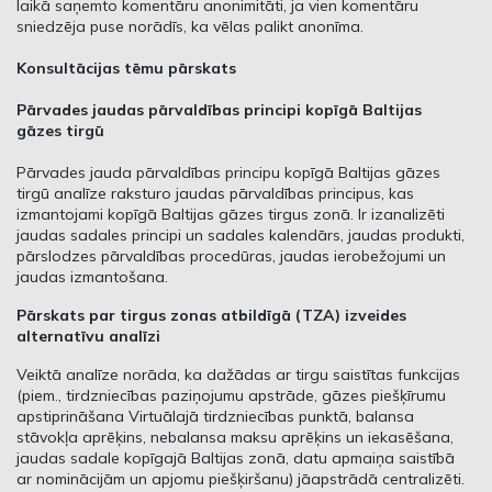
laikā saņemto komentāru anonimitāti, ja vien komentāru
sniedzēja puse norādīs, ka vēlas palikt anonīma.
Konsultācijas tēmu pārskats
Pārvades jaudas pārvaldības principi kopīgā Baltijas
gāzes tirgū
Pārvades jauda pārvaldības principu kopīgā Baltijas gāzes
tirgū analīze raksturo jaudas pārvaldības principus, kas
izmantojami kopīgā Baltijas gāzes tirgus zonā. Ir izanalizēti
jaudas sadales principi un sadales kalendārs, jaudas produkti,
pārslodzes pārvaldības procedūras, jaudas ierobežojumi un
jaudas izmantošana.
Pārskats par tirgus zonas atbildīgā (TZA) izveides
alternatīvu analīzi
Veiktā analīze norāda, ka dažādas ar tirgu saistītas funkcijas
(piem., tirdzniecības paziņojumu apstrāde, gāzes piešķīrumu
apstiprināšana Virtuālajā tirdzniecības punktā, balansa
stāvokļa aprēķins, nebalansa maksu aprēķins un iekasēšana,
jaudas sadale kopīgajā Baltijas zonā, datu apmaiņa saistībā
ar nominācijām un apjomu piešķiršanu) jāapstrādā centralizēti.