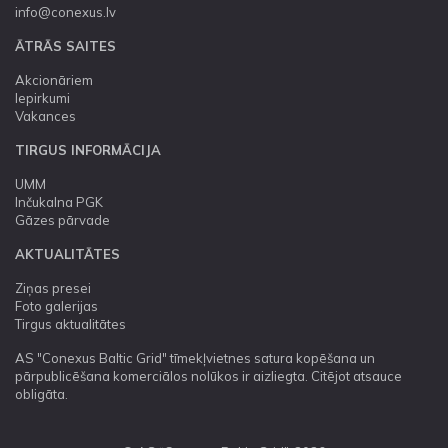
info@conexus.lv
ĀTRĀS SAITES
Akcionāriem
Iepirkumi
Vakances
TIRGUS INFORMĀCIJA
UMM
Inčukalna PGK
Gāzes pārvade
AKTUALITĀTES
Ziņas presei
Foto galerijas
Tirgus aktualitātes
AS "Conexus Baltic Grid" tīmekļvietnes satura kopēšana un
pārpublicēšana komerciālos nolūkos ir aizliegta. Citējot atsauce
obligāta.