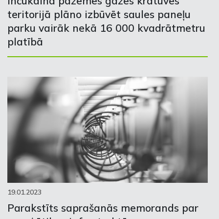
Inčukalna pazemes gāzes krātuves
teritorijā plāno izbūvēt saules paneļu
parku vairāk nekā 16 000 kvadrātmetru
platībā
19.01.2023
Parakstīts saprašanās memorands par