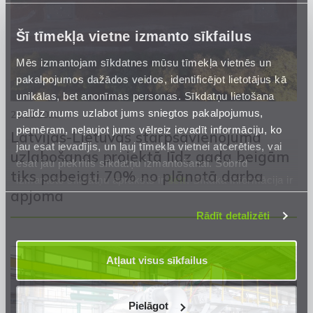
Šī tīmekļa vietne izmanto sīkfailus
Mēs izmantojam sīkdatnes mūsu tīmekļa vietnēs un
pakalpojumos dažādos veidos, identificējot lietotājus kā
unikālas, bet anonīmas personas. Sīkdatņu lietošana
palīdz mums uzlabot jums sniegtos pakalpojumus,
25.11.2022
piemēram, neļaujot jums vēlreiz ievadīt informāciju, ko
Latvijas-Lietuvas starpsavienojuma
jau esat ievadījis, un ļauj tīmekļa vietnei atcerēties, vai
uzlabošanas projektā līdz gada beigām
esat jau piekritis sīkdatņu izmantošanai. Šobrīd
tiks pabeigti 70% no plānotā darba
izmantoto sīkdatņu apraksts ir
šeit
. Sīkāka informācija ir
apjoma
mūsu
Privātuma atrunā
.
Rādīt detalizēti
Atļaut visus sīkfailus
Pielāgot