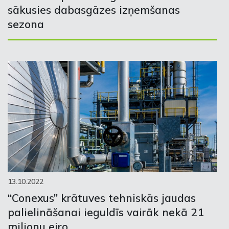
sākusies dabasgāzes izņemšanas
sezona
13.10.2022
“Conexus” krātuves tehniskās jaudas
palielināšanai ieguldīs vairāk nekā 21
miljonu eiro