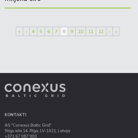
«
‹
4
5
6
7
8
9
10
11
12
›
»
KONTAKTI
AS "Conexus Baltic Grid"
Stigu iela 14, Rīga, LV-1021, Latvija
+371 67 087 900