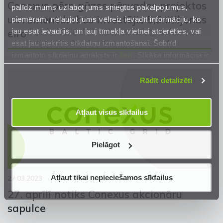
Conexus pērn gāzes pārvades projektos
palīdz mums uzlabot jums sniegtos pakalpojumus,
un remontdarbos investējis 5,5 miljonus
piemēram, neļaujot jums vēlreiz ievadīt informāciju, ko
jau esat ievadījis, un ļauj tīmekļa vietnei atcerēties, vai
eiro
esat jau piekritis sīkdatņu izmantošanai. Šobrīd
izmantoto sīkdatņu apraksts ir
šeit
. Sīkāka informācija ir
mūsu
Privātuma atrunā
.
Rādīt detalizēti
Atļaut visus sīkfailus
Pielāgot
Atļaut tikai nepieciešamos sīkfailus
27.03.2023
27. aprīlī notiks Conexus akcionāru
sapulce