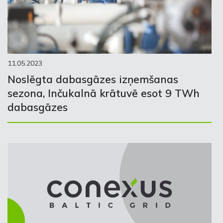
11.05.2023
Noslēgta dabasgāzes izņemšanas
sezona, Inčukalnā krātuvē esot 9 TWh
dabasgāzes