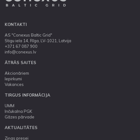
KONTAKTI
AS "Conexus Baltic Grid"
Stigu iela 14, Rīga, LV-1021, Latvija
+371 67 087 900
info@conexus.lv
ĀTRĀS SAITES
Akcionāriem
Iepirkumi
Vakances
TIRGUS INFORMĀCIJA
UMM
Inčukalna PGK
Gāzes pārvade
AKTUALITĀTES
Ziņas presei