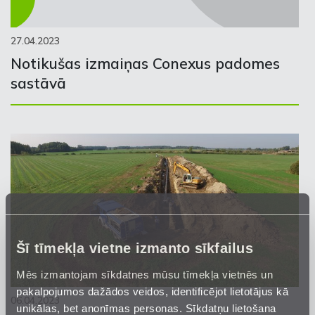
27.04.2023
Notikušas izmaiņas Conexus padomes
sastāvā
Šī tīmekļa vietne izmanto sīkfailus
Mēs izmantojam sīkdatnes mūsu tīmekļa vietnēs un
pakalpojumos dažādos veidos, identificējot lietotājus kā
06.04.2023
unikālas, bet anonīmas personas. Sīkdatņu lietošana