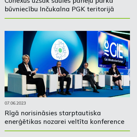
Conexus uzsāk saules paneļu parka
būvniecību Inčukalna PGK teritorijā
07.06.2023
Rīgā norisināsies starptautiska
enerģētikas nozarei veltīta konference