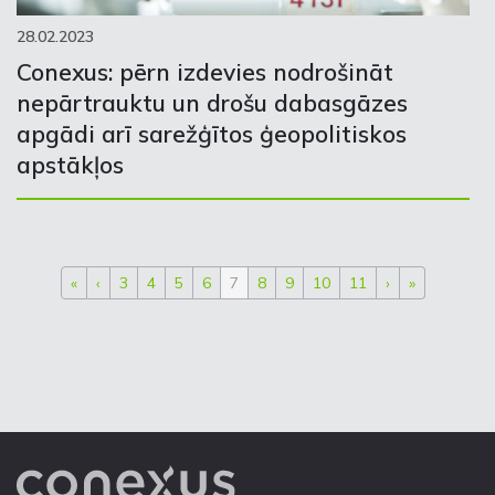
28.02.2023
Conexus: pērn izdevies nodrošināt
nepārtrauktu un drošu dabasgāzes
apgādi arī sarežģītos ģeopolitiskos
apstākļos
«
‹
3
4
5
6
7
8
9
10
11
›
»