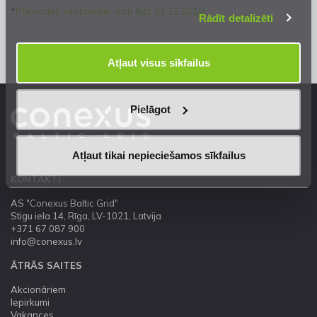
*
Pārvades vēsturiskie dati līdz 31.12.2019
Rādīt detalizēti
Atļaut visus sīkfailus
Pielāgot
Atļaut tikai nepieciešamos sīkfailus
KONTAKTI
AS "Conexus Baltic Grid"
Stigu iela 14, Rīga, LV-1021, Latvija
+371 67 087 900
info@conexus.lv
ĀTRĀS SAITES
Akcionāriem
Iepirkumi
Vakances