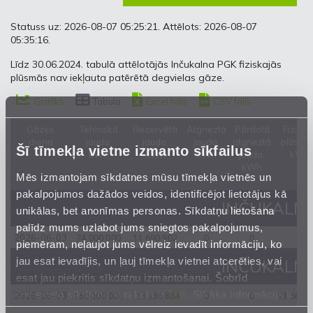
Statuss uz: 2026-08-07 05:25:21. Attēlots: 2026-08-07
05:35:16.
Līdz 30.06.2024. tabulā attēlotājās Inčukalna PGK fiziskajās
plūsmās nav iekļauta patērētā degvielas gāze.
Grafiks
Tabula
Excel fails
CSV fails
Gāzes
Tehniskā
Rezervētā
Atgrieztā
Pārdotā
Fiziskā
diena
jauda,
jauda,
jauda,
atgrieztā
plūsma
Šī tīmekļa vietne izmanto sīkfailus
kWh
kWh
kWh
jauda,
kWh
kWh
Mēs izmantojam sīkdatnes mūsu tīmekļa vietnēs un
pakalpojumos dažādos veidos, identificējot lietotājus kā
INČUKALNA
unikālas, bet anonīmas personas. Sīkdatņu lietošana
palīdz mums uzlabot jums sniegtos pakalpojumus,
74 000 000
11 690 902
0
0
0
2026-06-03
piemēram, neļaujot jums vēlreiz ievadīt informāciju, ko
jau esat ievadījis, un ļauj tīmekļa vietnei atcerēties, vai
INČUKALNA
esat jau piekritis sīkdatņu izmantošanai. Šobrīd
izmantoto sīkdatņu apraksts ir
šeit
. Sīkāka informācija ir
160 000 000
113 336 884
0
0
93 563 
2026-06-03
mūsu
Privātuma atrunā
.