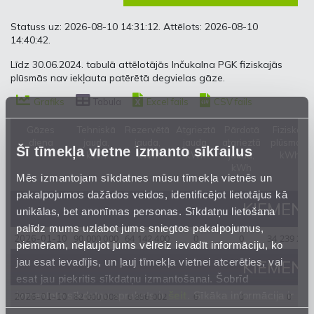
Statuss uz: 2026-08-10 14:31:12. Attēlots: 2026-08-10
14:40:42.
Līdz 30.06.2024. tabulā attēlotājās Inčukalna PGK fiziskajās
plūsmās nav iekļauta patērētā degvielas gāze.
Grafiks
Tabula
Excel fails
CSV fails
Gāzes
Tehniskā
Rezervētā
Atgrieztā
Pārdotā
Fiziskās
diena
jauda,
jauda,
jauda,
atgrieztā
plūsmas,
Šī tīmekļa vietne izmanto sīkfailus
kWh
kWh
kWh
jauda,
kWh
kWh
Mēs izmantojam sīkdatnes mūsu tīmekļa vietnēs un
pakalpojumos dažādos veidos, identificējot lietotājus kā
KIEMENAI
unikālas, bet anonīmas personas. Sīkdatņu lietošana
palīdz mums uzlabot jums sniegtos pakalpojumus,
90 000 000
64 142 400
0
0
34 239 218
2026-01-10
piemēram, neļaujot jums vēlreiz ievadīt informāciju, ko
jau esat ievadījis, un ļauj tīmekļa vietnei atcerēties, vai
KIEMENAI
esat jau piekritis sīkdatņu izmantošanai. Šobrīd
izmantoto sīkdatņu apraksts ir
šeit
. Sīkāka informācija ir
82 000 008
6 856 002
0
0
0
2026-01-10
mūsu
Privātuma atrunā
.