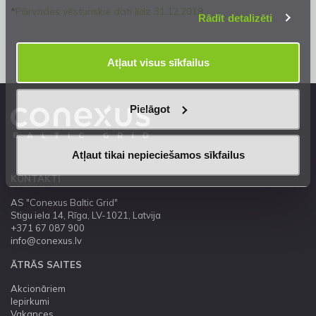
*
Pārvades vēsturiskie dati līdz 31.12.2019
Rādīt detalizēti
Atļaut visus sīkfailus
Pielāgot
Atļaut tikai nepieciešamos sīkfailus
KONTAKTI
AS "Conexus Baltic Grid"
Stigu iela 14, Rīga, LV-1021, Latvija
+371 67 087 900
info@conexus.lv
ĀTRĀS SAITES
Akcionāriem
Iepirkumi
Vakances